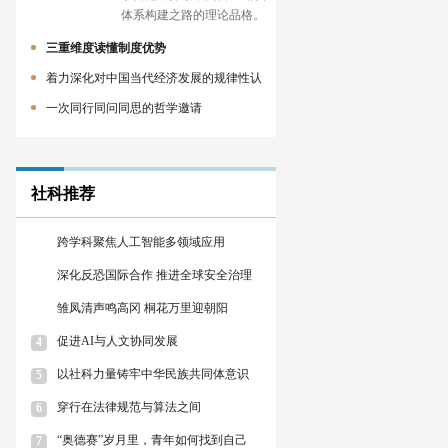
体系构建之路的理论品格。
三重维度读懂制度优势
着力深化对中国当代经济发展的规律性认
一次同行同问同思的哲学邀请
社科推荐
跨学科聚焦人工智能多领域应用
1
深化反恐国际合作 推进全球安全治理
2
雏凤清声鸣高冈 桐花万里迎朝阳
3
促进AI与人文协同发展
4
以社科力量铸牢中华民族共同体意识
5
穿行在法律规范与算法之间
6
“奥德赛”岁月里，青年如何找到自己
7