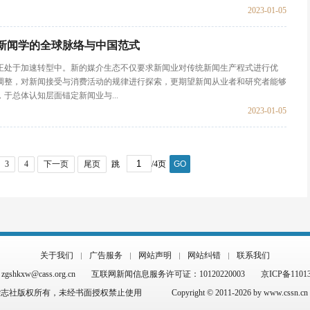
2023-01-05
新闻学的全球脉络与中国范式
正处于加速转型中。新的媒介生态不仅要求新闻业对传统新闻生产程式进行优
调整，对新闻接受与消费活动的规律进行探索，更期望新闻从业者和研究者能够
于总体认知层面锚定新闻业与...
2023-01-05
3
4
下一页
尾页
跳
/4页
GO
关于我们
广告服务
网站声明
网站纠错
联系我们
hkxw@cass.org.cn
互联网新闻信息服务许可证：10120220003
京ICP备1101
杂志社版权所有，未经书面授权禁止使用
Copyright © 2011-2026 by www.cssn.cn al