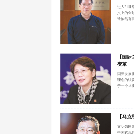
进入21
义上的全
造依然有
【国际
变革
国际发展
理念的认
于一个从
【马克
文明强国
中国式现