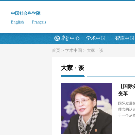
中国社会科学院
|
English
Français
中心
学术中国
智库中国
首页
>
学术中国
>
大家 · 谈
大家 · 谈
【国际
变革
国际发展
理念的认
于一个从