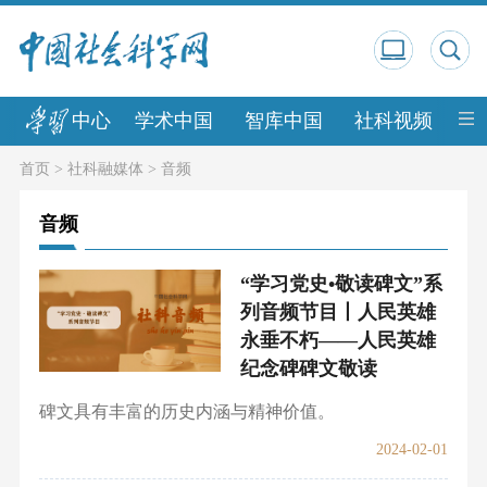
中心
学术中国
智库中国
社科视频
中
首页
>
社科融媒体
>
音频
音频
“学习党史•敬读碑文”系
列音频节目丨人民英雄
永垂不朽——人民英雄
纪念碑碑文敬读
碑文具有丰富的历史内涵与精神价值。
2024-02-01