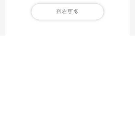
查看更多
关于我们
广告服务
网站声明
网站纠错
联系我们
举报电话：010-85341520
举报邮箱：zgshkxw@cass.org.cn
互联网新闻信息服务许可证：10120220003
京ICP备11013869号
京公网安备11010502030146号
中国社会科学杂志社版权所有，未经书面授权禁止使用
Copyright © 2011-2026 by www.cssn.cn all rights reserved