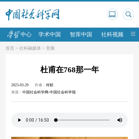
中心
学术中国
智库中国
社科视频
中
首页
>
社科融媒体
>
音频
杜甫在768那一年
2023-03-29
作者：
何郁
来源：
中国社会科学网-中国社会科学报