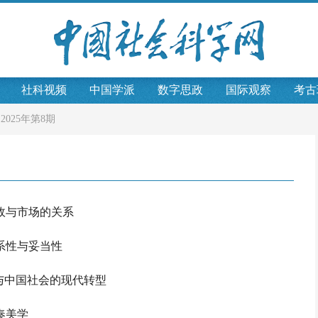
社科视频
中国学派
数字思政
国际观察
考古
>
2025年第8期
政与市场的关系
系性与妥当性
与中国社会的现代转型
奏美学