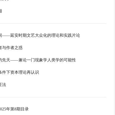
相
间——延安时期文艺大众化的理论和实践片论
者与作者之惑
的先天——兼论一门现象学人类学的可能性
条件下资本理论再认识
证法
025年第8期目录