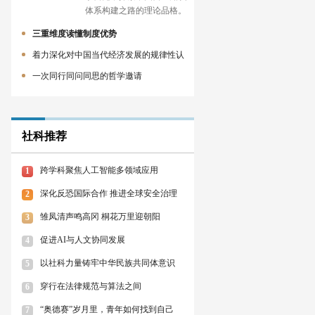
体系构建之路的理论品格。
三重维度读懂制度优势
着力深化对中国当代经济发展的规律性认
一次同行同问同思的哲学邀请
社科推荐
跨学科聚焦人工智能多领域应用
1
深化反恐国际合作 推进全球安全治理
2
雏凤清声鸣高冈 桐花万里迎朝阳
3
促进AI与人文协同发展
4
以社科力量铸牢中华民族共同体意识
5
穿行在法律规范与算法之间
6
“奥德赛”岁月里，青年如何找到自己
7