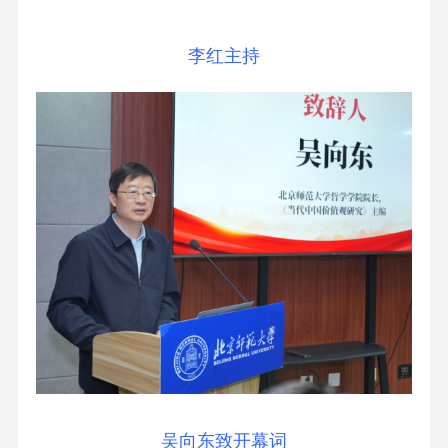
李红主持
吴向东致开幕词