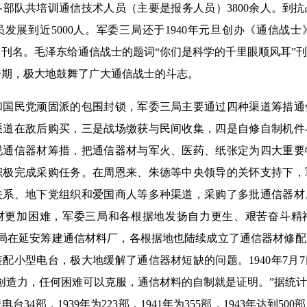
部队共培训通信技术人员（主要是报务人员）3800余人。到
发展到近5000人。军委三局还于1940年元旦创办《通信战
刊名。毛泽东给通信战士的题词“你们是科学的千里眼顺风耳”刊发在
一期，极大地鼓舞了广大通信战士的斗志。
民党顽固派的包围封锁，军委三局主要通过四种渠道筹措通
渠道在敌后购买，三是战场缴获与民间收集，四是自修自制机件
视通信器材筹措，把通信器材与军火、医药、纸张定为四大重要
积极完成采购任务。在周恩来、朱德等中央领导的关怀支持下，
关系、地下党组织和爱国商人等多种渠道，采购了多批通信器材
材更加困难，军委三局和各根据地发扬自力更生、艰苦奋斗精
委三局在延安筹建通信材料厂，各根据地也陆续成立了通信器材修
配小型电台，极大地缓解了通信器材短缺的问题。1940年7月
创造力，任何困难可以克服，通信材料的自制就是证明。”据统计，
34部，1939年为223部，1941年为355部，1943年达到50