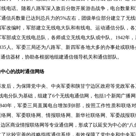
有线电话。随着八路军深入敌后分散开展游击战争，电台数量和
军通信兵数量已达到总兵力的5%左右，团级单位部分建立了无
四军改编时，军部建立无线电大队和有线电、运动通信分队，各
军部成立无线电总队，各师成立无线电大队或中队。1942年
员335人。军委三局还为八路军、新四军各地大多的办事处或联
备通信器材，协助各根据地组建通信领导机关和通信部队。
为中心的
战时通信网络
后，为保障党中央、中央军委和陕甘宁边区政府等党政军各
线电分队为基础，组建了6个无线电通信网，包括1个新闻广播网
940年，军委三局直属电台增加到8部，按照工作性质和联络
联络网、军委联络网、情报联络网、新华社联络网、军委战报联
边区商业情报联络网等专业通信网，形成了以延安为中心的“八
立了比较完善的战略指挥通信系统，有效保障了党中央和中央军