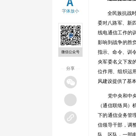
字体放小
全民族抗战时期
委对八路军、新四
线电通信工作的
影响到战争的胜
指示、命令、训令
微信公众号
央军委名义下发
—
分享
—
位作用、组织运
风建设提供了基
党中央和中央军
（通信联络局）
下的通信业务管
信领导干部，调
队、区队，一部