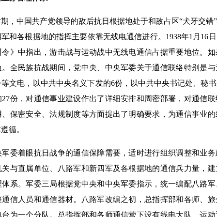
，中国共产党领导的敌后抗日根据地处于和敌占区“犬牙交错”
军和各根据地的指挥主要依靠无线电通信进行。1938年1月16
训令》中指出，游击战与运动战中无线电通信占据重要地位。如
负。全民族抗战期间，党中央、中央军委关于通信联络特别是与
等文电，以中共中央名义下发的6份，以中共中央书记处、秘书
的27份，对通信事业建设作出了详细安排和周密部署，对通信
用、保密安全、法规制度等方面提出了明确要求，为通信事业的
本遵循。
委着眼抗日战争的通信保障需要，适时进行组织调整和业务
机关与直属单位、八路军和新四军及各根据地的通信兵力量，建
理体系。军委三局根据党中央和中央军委指示，统一编配八路军
整通信人员和通信器材。八路军改编之初，总指挥部和各师、旅
电台为一个分队。总指挥部和各师通信营下设有线电大队、运动