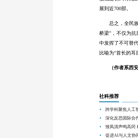
展到近700部。
总之，全民族抗
桥梁”，不仅为
中发挥了不可替代
比喻为“首长的耳
（作者系西
社科推荐
跨学科聚焦人工
深化反恐国际合
雏凤清声鸣高冈
促进AI与人文协