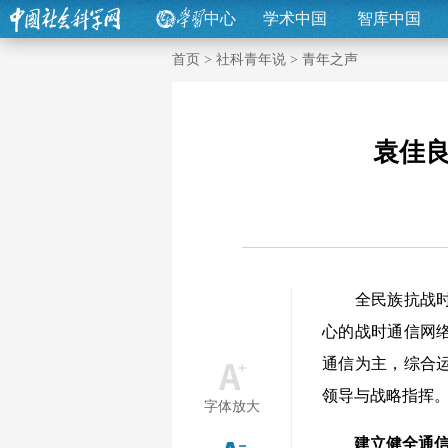
中心
学术中国
智库中国
首页
>
社科青年说
>
青年之声
袁佳
全民族抗战时期
心的战时通信网
通信为主，综合
领导与战略指挥
字体放大
建立健全通