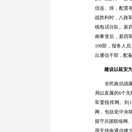
信连、排，配置
战胜利时，八路
线电话分队。新
南事变后，新四军
108部，报务人
出通信干部，配
建设以延安
全民族抗战爆发
局以直属的6个无
军委指挥网。到1
网，包括党中央
留守兵团联络网、
用无线电通信建