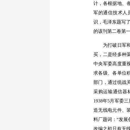
计，各根据地、各
军的通信技术人员
识，毛泽东题写了
的该刊第二卷第
为打破日军和国
买，二是经多种
中央军委高度重
求各级、各单位
部门，通过统战
采购运输通信器
1938年5月军
造无线电元件、装
料厂题词：“发展
改编之初只有无线电台