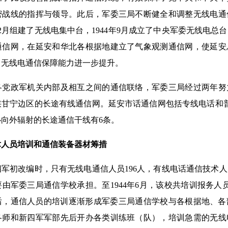
密战线的指挥与领导。此后，军委三局不断健全和调整无线电通
年12月组建了无线电集中台，1944年9月成立了中央军委无线电
通信网，在延安和华北各根据地建立了气象观测通信网，使延安
，无线电通信保障能力进一步提升。
政军机关内部及相互之间的通信联络，军委三局经过两年努
甘宁边区的长途有线通信网。延安市话通信网包括专线电话和普
向外辐射的长途通信干线有6条。
术人员培训和
通信装备器材筹措
初改编时，只有无线电通信人员196人，有线电话通信技术人
由军委三局通信学校承担。至1944年6月，该校共培训报务人员6
之后，通信人员的培训逐渐形成军委三局通信学校与各根据地、
各师和新四军军部先后开办各类训练班（队），培训急需的无线