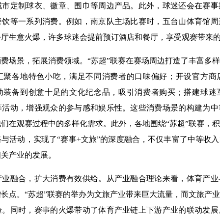
城市定制球衣、徽章、围巾等周边产品。此外，球迷还会在赛事
餐饮等一系列消费。例如，南京队主场比赛时，五台山体育馆周
餐厅生意火爆，许多球迷会提前预订酒店和餐厅，享受观赛带来
场景，拓展消费领域。“苏超”联赛在赛场周边打造了丰富多样
汇聚各地特色小吃，满足不同消费者的口味偏好；开设官方商
动装备到创意十足的文化纪念品，吸引消费者购买；搭建球迷
等活动，增强观众的参与感和娱乐性。这些消费场景的构建为中
们在观赛过程中的多样化需求。此外，各地围绕“苏超”联赛，
与活动，实现了“赛事+文旅”的深度融合，不仅丰富了中等收
相关产业的发展。
融合，扩大消费有效供给。从产业融合理论来看，体育产业
长点。“苏超”联赛的举办为文旅产业带来巨大流量，而文旅产
验。同时，赛事的火爆带动了体育产业链上下游产业的联动发展