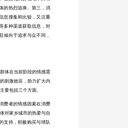
体的热烈追捧。第三，消
信息搜集和比较，又注重
等多种渠道获取信息，对
且倾向于追求与众不同，
群体在当前阶段的情感需
费的刺激效应，助力扩大内
制主要包括三个方面。
消费者的情感因素在消费
群体对家乡城市的热爱与自
的支持，积极购买与球队