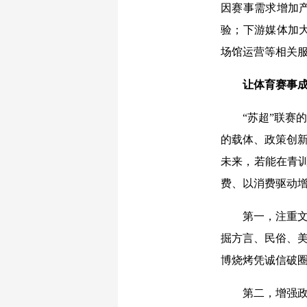
因赛事需求增加
验；下游媒体加
场馆运营等相关
让体育赛事成
“苏超”联赛的
的载体、政策创新
未来，若能在青训
费、以消费驱动增
第一，注重文化
掘方言、民俗、美
博烧烤凭诚信破
第二，增强政策