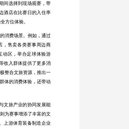
期间选择到现场观赛，带
边酒店在比赛日的入住率
的全方位体验。
的消费场景。例如，通过
店，售卖各类赛事周边商
互动区，举办足球体验游
等收入群体提供了更多消
积极整合文旅资源，推出一
入群体的消费体验，还带动
与文旅产业的协同发展能
业则为赛事增添了丰富的文
。上游体育装备制造企业