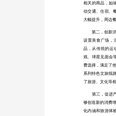
相关的商品，如
动交通、住宿、
大幅提升，周边
第二，创新消费
设置美食广场，
品，从传统的运
戏、球星见面会
费选择，满足了他
系列特色文旅线路
了旅游、文化等
第三，促进产业
够创造新的消费增
化内涵和旅游体