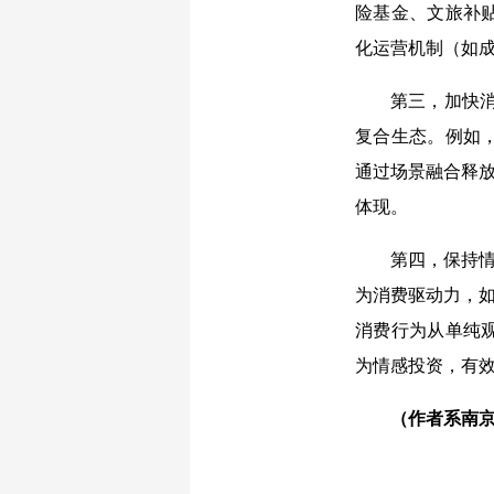
险基金、文旅补
化运营机制（如
第三，加快消费
复合生态。例如
通过场景融合释放
体现。
第四，保持情感
为消费驱动力，如
消费行为从单纯
为情感投资，有
（作者系南