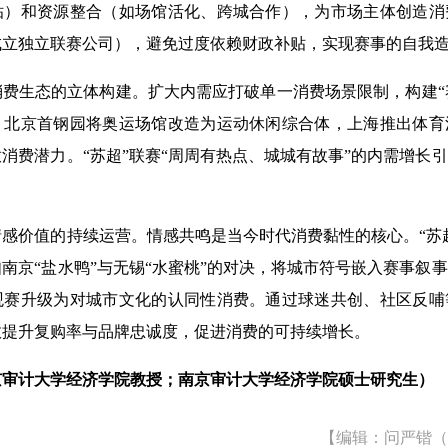
贴）和资源整合（如场馆活化、跨城合作），为市场主体创造消
成立独立联赛公司），避免过度依赖财政补贴，实现赛事的自我
生态的立体构建。扩大内需应打破单一消费场景限制，构建“赛
，北京首钢园将奥运场馆改造为运动休闲综合体，上海推出体育
消费潜力。“苏超”联赛“周周有热点、城城有故事”的内需增长
价值的持续运营。情感共鸣是当今时代消费黏性的核心。“苏超
南京“盐水鸭”与无锡“水蜜桃”的对决，将城市符号嵌入赛事叙
观赛升级为对城市文化的认同性消费。通过球迷共创、社区反哺
效提升复购率与品牌忠诚度，促进消费的可持续增长。
京审计大学经济学院教授；南京审计大学经济学院硕士研究生）
【编辑：问严锴（