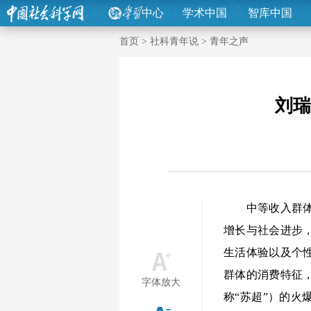
中心
学术中国
智库中国
首页
>
社科青年说
>
青年之声
刘瑞
中等收入群体在
增长与社会进步
生活体验以及个
群体的消费特征
字体放大
称“苏超”）的火