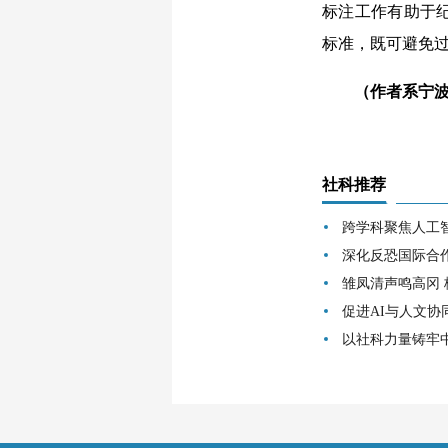
标注工作有助于
标准，既可避免
（作者系宁
社科推荐
跨学科聚焦人工
深化反恐国际合
雏凤清声鸣高冈
促进AI与人文协
以社科力量铸牢