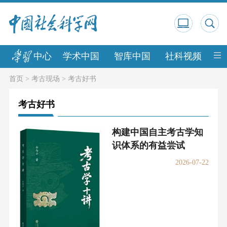
中心
学术中国
智库中国
社科视频
中
首页
>
考古现场
>
考古好书
考古好书
构建中国自主考古学知
识体系的有益尝试
2026-07-22