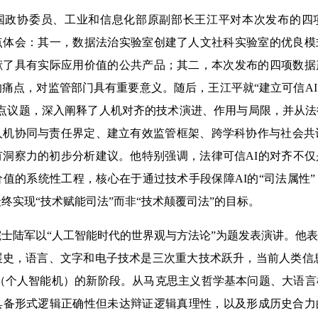
协委员、工业和信息化部原副部长王江平对本次发布的四
点体会：其一，数据法治实验室创建了人文社科实验室的优良模
献了具有实际应用价值的公共产品；其二，本次发布的四项数据
痛点，对监管部门具有重要意义。随后，王江平就“建立可信A
热点议题，深入阐释了人机对齐的技术演进、作用与局限，并从
人机协同与责任界定、建立有效监管框架、跨学科协作与社会共
有洞察力的初步分析建议。他特别强调，法律可信AI的对齐不
值的系统性工程，核心在于通过技术手段保障AI的“司法属性
终实现“技术赋能司法”而非“技术颠覆司法”的目标。
陆军以“人工智能时代的世界观与方法论”为题发表演讲。他表
展史，语言、文字和电子技术是三次重大技术跃升，当前人类信
机（个人智能机）的新阶段。从马克思主义哲学基本问题、大语
具备形式逻辑正确性但未达辩证逻辑真理性，以及形成历史合力