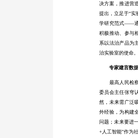
决方案，推进营
提出，立足于“实
学研究范式——
积极推动、参与
系以法治产品为
治实验室的使命
专家建言数
最高人民检察院
委员会主任张穹
然，未来需广泛
外经验，为构建
问题；未来要进
+人工智能”作为