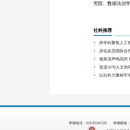
究院、数据法治学
社科推荐
跨学科聚焦人工
深化反恐国际合
雏凤清声鸣高冈
促进AI与人文协
以社科力量铸牢
举报电话：010-85341520
举报邮箱：zgs