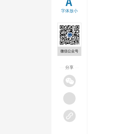
字体放小
微信公众号
—
分享
—