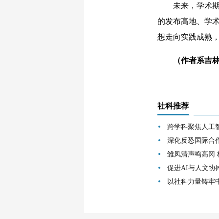
未来，学术期刊
的发布高地、学
想走向实践成熟
（作者系吉
社科推荐
跨学科聚焦人工
深化反恐国际合
雏凤清声鸣高冈
促进AI与人文协
以社科力量铸牢