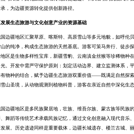
传承，为边疆资源转化提供创新路径。
发展生态旅游与文化创意产业的资源基础
边疆地区汇聚草原、喀斯特、高原雪山等多元地貌，如呼伦贝
雪山的纯净，构成生态旅游的天然基底。游客可策马奔行、徒步
些地区是生物多样性宝库，新疆雪豹、云南滇金丝猴等珍稀物种
目光。开发中需严守保护原则：划定活动边界、建立监测体系，
稀有物种的结合，赋予边疆生态旅游双重价值——既满足自然探
到雪山圣境，从动物观测到植物科普，游客在亲近自然中深化生
。
边疆地区是多民族聚居地，壮族、维吾尔族、蒙古族等民族的
琴、舞蹈等传统艺术承载民族记忆，通过文化创意融入现代音乐
新发展。历史遗迹同样是重要载体，边疆长城遗存、楼兰古城、