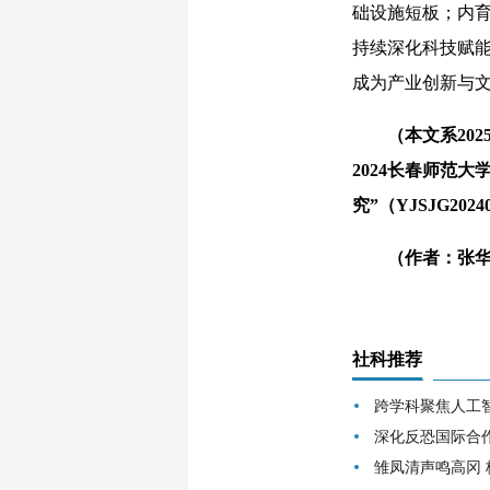
础设施短板；内
持续深化科技赋
成为产业创新与
（本文系20
2024长春师范
究”（YJSJG20
（作者：张华斌
社科推荐
跨学科聚焦人工
深化反恐国际合
雏凤清声鸣高冈