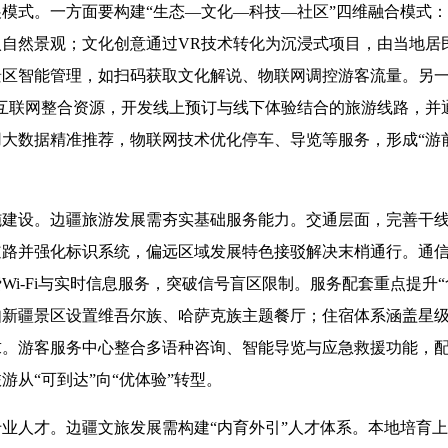
式。一方面要构建“生态—文化—科技—社区”四维融合模式：
入自然景观；文化创意通过VR技术转化为沉浸式项目，由当地居
区智能管理，如扫码获取文化解说、物联网调控游客流量。另一
托互联网整合资源，开发线上预订与线下体验结合的旅游线路，并
大数据精准推荐，物联网技术优化停车、导览等服务，形成“游
设。边疆旅游发展需夯实基础服务能力。交通层面，完善干线
路并强化标识系统，偏远区域发展特色接驳解决末梢通行。通信方
Wi-Fi与实时信息服务，突破信号盲区限制。服务配套重点提升
如新疆景区设置维吾尔族、哈萨克族主题餐厅；住宿体系涵盖星
求。游客服务中心整合多语种咨询、智能导览与应急救援功能，
游从“可到达”向“优体验”转型。
人才。边疆文旅发展需构建“内育外引”人才体系。本地培育上