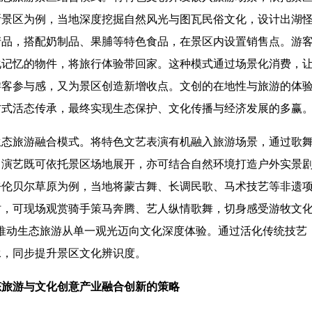
斯景区为例，当地深度挖掘自然风光与图瓦民俗文化，设计出湖
产品，搭配奶制品、果脯等特色食品，在景区内设置销售点。游
化记忆的物件，将旅行体验带回家。这种模式通过场景化消费，
游客参与感，又为景区创造新增收点。文创的在地性与旅游的体
方式活态传承，最终实现生态保护、文化传播与经济发展的多赢
旅游融合模式。将特色文艺表演有机融入旅游场景，通过歌舞
。演艺既可依托景区场地展开，亦可结合自然环境打造户外实景
呼伦贝尔草原为例，当地将蒙古舞、长调民歌、马术技艺等非遗
时，可现场观赏骑手策马奔腾、艺人纵情歌舞，切身感受游牧文化
，推动生态旅游从单一观光迈向文化深度体验。通过活化传统技艺
承，同步提升景区文化辨识度。
态旅游与文化创意产业融合创新的策略