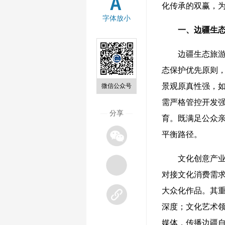
化传承的双赢，
字体放小
一、边疆生
边疆生态旅游是
态保护优先原则
景观原真性强，
微信公众号
需严格管控开发
—
分享
—
育。既满足公众
平衡路径。
文化创意产业是
对接文化消费需
大众化作品。其
深度；文化艺术
媒体，传播边疆