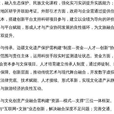
置，融入生态保护、民族文化课程，强化实习实训提升实践能力
进地区研学并鼓励考证。外部引才方面，政府与企业需通过提供
成本，搭建创新平台支持科研项目参与，建立以业绩为导向的评
引与平台赋能，形成人才与产业协同发展的良性循环，为文旅融
力双提升。
传承。边疆文化遗产保护需构建“制度—资金—人才—创新”协
护范围与责任主体，运用科技手段实时监测遗址状态。资金方面
社会资本参与文保项目。人才培育建立传承人制度，通过师徒制
活保障。创新层面，推动传统艺术与现代舞台融合，开发数字虚
过法律兜底、技术赋能、人才接续、形式革新，实现文化遗产从
值与旅游经济的良性互动。
文化创意产业融合需构建“资源—模式—支撑”三位一体框架。
与“互联网+文旅”业态创新，解决融合深度不足问题；完善交通