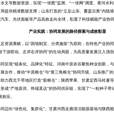
水文等数据资源，实现“一张图”监测、“一张网”调度。黄河水
局提供精准数据支撑；山东打造的“立足山东、覆盖沿黄”内陆
源汽车、光伏面板等产品高效走向全球，彰显了科技赋能产业协
产业实践：协同发展的路径探索与成效彰显
资源禀赋，以“因地制宜、分类施策”为原则，在特色产业协同
游下游联动、左岸右岸协同”的生动局面，为高质量发展注入强
呈现“链条化、品牌化”特征。河南中原农谷聚焦种业创新，与
展合作，推动“中原粮仓”与“黄三角粮仓”协同升级。山东推广
助力西北干旱地区打造“新粮仓”；陕西苹果、甘肃定西马铃薯
形成“产地直供、终端直达”的协同供应链，实现了“一粒种子带
展效应。
迈向“绿色化、集群化”。甘肃河西走廊清洁能源基地与陕西能