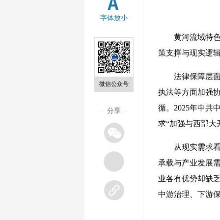
字体放小
黄河流域特色产
策支撑与现实逻
法律保障层面，
微信公众号
执法等方面加强协
循。2025年中
—
分享
—
求“加强与西部大
从现实需求看，黄
承载与产业发展
业各有优势却缺
中游治理、下游