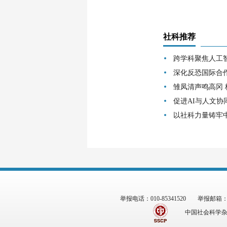
社科推荐
跨学科聚焦人工
深化反恐国际合
雏凤清声鸣高冈
促进AI与人文协
以社科力量铸牢
举报电话：010-85341520
举报邮箱：zgs
中国社会科学