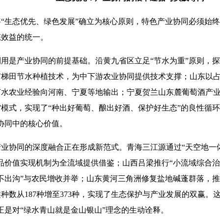
生态优先、绿色发展”确立为核心原则，特色产业协同必须始终
态效益的统一。
是产业协同的前提基础。沿黄九省区立足“节水为重”原则，探
梯田节水种植技术，为中下游农业协同提供技术支撑；山东以占
节水农业经验向河南、宁夏等地输出；宁夏贺兰山东麓葡萄酒产业
”模式，实现了“种出好葡萄、酿出好酒、保护好生态”的良性循
协同中的核心价值。
协同的深度融合正在形成新范式。青海三江源通过“天空地一体
品价值实现机制为全流域提供借鉴；山西吕梁推行“小流域综合治
不出沟”与农民增收并举；山东黄河三角洲修复盐地碱蓬群落，
种数从187种增至373种，实现了生态保护与产业发展的双赢。
正是对“绿水青山就是金山银山”理念的生动诠释。