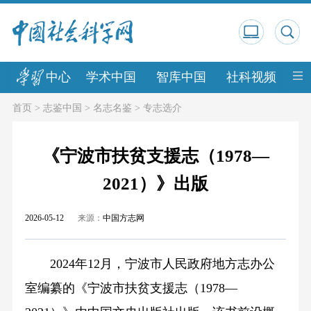
中心
学术中国
智库中国
社科视频
中
首页
>
志鉴中国
>
名志名鉴
>
专志选介
《宁波市扶贫支援志（1978—
2021）》出版
2026-05-12
来源：
中国方志网
2024年12月，宁波市人民政府地方志办公
室编纂的《宁波市扶贫支援志（1978—