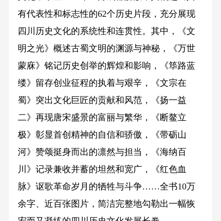
有代表性和标志性的62个历史片段，充分展现
四川历史文化的系统性和连贯性。其中，《文
明之光》概述古蜀文明的渊源与神秘，《万世
蒙庥》铭记历史创举的辉煌和影响，《筚路蓝
缕》留存创业征程的执着与艰辛，《文宗在
蜀》突出文化巨匠的贡献和风范，《扬一益
二》再现唐宋盛景的富丽与繁华，《断鳌立
极》彰显首创精神的自信和骄傲，《带砺山
河》赞颂挺身而出的凛然与担当，《海纳百
川》记录兼收并蓄的坦然和宽广，《红色血
脉》讴歌革命岁月的牺牲与斗争……全书10万
余字、近百张图片，简洁完整地勾勒出一幅恢