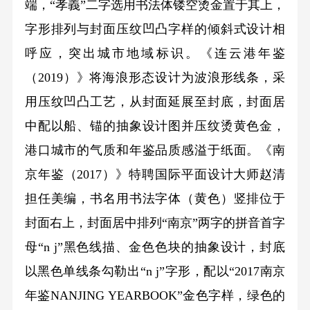
端，“孝義”二字选用书法体镂空烫金置于其上，
字形排列与封面压纹凹凸字样的倾斜式设计相
呼应，突出城市地域标识。《连云港年鉴
（2019）》将海浪形态设计为波浪形线条，采
用压纹凹凸工艺，从封面延展至封底，封面居
中配以船、锚的抽象设计图并压纹烫黄色金，
港口城市的气质和年鉴品质感溢于纸面。《南
京年鉴（2017）》特聘国际平面设计大师赵清
担任美编，书名用书法字体（黄色）竖排位于
封面右上，封面居中排列“南京”两字的拼音首字
母“n j”黑色线描、金色色块的抽象设计，封底
以黑色单线条勾勒出“n j”字形，配以“2017南京
年鉴NANJING YEARBOOK”金色字样，绿色的