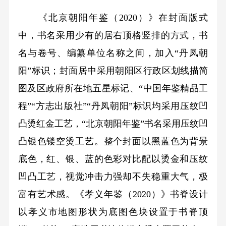
《北京朝阳年鉴（2020）》在封面版式
中，书名采用少有的居右顶格竖排的方式，书
名与卷号、编纂单位名称之间，加入“丹凤朝
阳”标识；封面居中采用朝阳区行政区划线描简
图及区政府所在地五星标记、“中国年鉴精品工
程”“方志出版社”“丹凤朝阳”标识均采用压纹凹
凸烫红金工艺，“北京朝阳年鉴”书名采用压纹凹
凸银色镂空烫工艺。整个封面以黑蓝色为背景
底色，红、银、蓝的色彩对比配以烫金和压纹
凹凸工艺，视觉冲击力强却不失稳重大气，极
富有艺术感。《孝义年鉴（2020）》书脊设计
以孝义市地图形状为底图色块设置于书脊顶