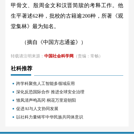
甲骨文、殷周金文和汉晋简牍的考释工作。他
生平著述
62
种，批校的古籍逾
200
种，所著《观
堂集林》最为知名。
（摘自《中国方志通鉴》）
转载请注明来源：
中国社会科学网
（责编：常畅）
社科推荐
跨学科聚焦人工智能多领域应用
深化反恐国际合作 推进全球安全治理
雏凤清声鸣高冈 桐花万里迎朝阳
促进AI与人文协同发展
以社科力量铸牢中华民族共同体意识