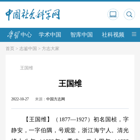
中心
学术中国
智库中国
社科视频
中
首页
>
志鉴中国
>
方志大家
王国维
王国维
2022-10-27
来源：
中国方志网
【王国维】
（1877
—
1927）
初名国桢，字
静安，一字伯隅，号观堂，浙江海宁人。清光