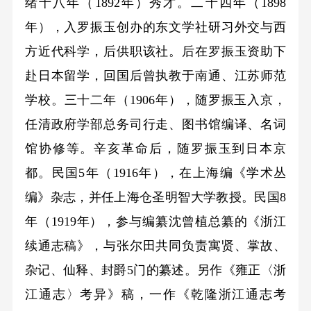
绪十八年
（1892
年
）
秀才。二十四年
（1898
年
）
，入罗振玉创办的东文学社研习外交与西
方近代科学，后供职该社。后在罗振玉资助下
赴日本留学，回国后曾执教于南通、江苏师范
学校。三十二年
（1906
年
）
，随罗振玉入京，
任清政府学部总务司行走、图书馆编译、名词
馆协修等。辛亥革命后，随罗振玉到日本京
都。民国
5
年
（1916
年
）
，在上海编《学术丛
编》杂志，并任上海仓圣明智大学教授。民国
8
年
（1919
年
）
，参与编纂沈曾植总纂的《浙江
续通志稿》，与张尔田共同负责寓贤、掌故、
杂记、仙释、封爵
5
门的纂述。另作《雍正〈浙
江通志〉考异》稿，一作《乾隆浙江通志考