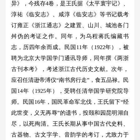
异》，今残存
4
卷，是王氏据《太平寰宇记》、
淳祐《临安志》、咸淳《临安志》等书记载考
订雍正《浙江通志》之建置、山川、城池各门
舛伪的考证之作。同年，为乌程蒋氏编藏书
志，历四年余而成。民国
11
年
（1922
年
）
，被
聘为北京大学国学门通讯导师，同年撰《两浙
古刊本考》，考述浙江古代历史文献。次年，
应召任清逊帝溥仪“南书房行走”，食五品禄。民
国
14
年
（1925
年
）
，受聘任清华国学研究院导
师。民国
16
年，国民革命军北伐，王氏留下“经
此世变，义无再辱”的遗书，投颐和园昆明湖自
尽，以死殉清。王氏长期从事中国古代史料、
古器物、古文字学、音韵学的考订，尤致力于