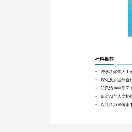
社科推荐
跨学科聚焦人工
深化反恐国际合
雏凤清声鸣高冈
促进AI与人文协
以社科力量铸牢