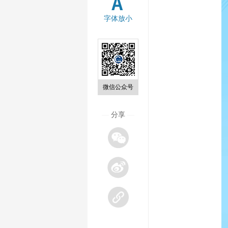
字体放小
微信公众号
—
分享
—