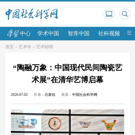
中心
学术中国
智库中国
社科视频
中
首页
>
艺术学
>
艺术前哨
“陶融万象：中国现代民间陶瓷艺
术展”在清华艺博启幕
2026-07-02
作者：
吕家佐
来源：
中国社会科学网