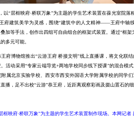
以“层框映府·桥联万象”为主题的学生艺术装置在葆光室院落
恭王府建筑美学为灵感，围绕“建筑中的人文精神——王府中轴
叠加等手法，创作出四组可自由组合的框架式装置。通过“框架
流的多元可能。
府博物馆推出“云游王府 桥接文明”线上直播课，将文化联结
。活动采用“专家云端导览+两地学校同步线下授课”的混合模
院附属北京实验学校、西安市西安外国语大学附属学校的同学们
直播，足不出校“云游”恭王府，近距离观察彩画及掇山置石的
“层框映府·桥联万象”为主题的学生艺术装置制作现场。本网记者 