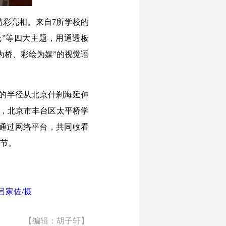
精彩亮相。来自7所学校的
线”等四大主题，用通透板
为桥、彩绘为媒”的视觉语
的半径从北京什刹海延伸
式，北京市丰台区太平桥学
通过网络平台，共同收看
细节。
吕家佐/摄
【编辑：胡子轩】