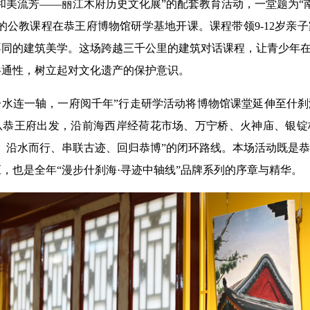
美流芳——丽江木府历史文化展”的配套教育活动，一堂题为“
的公教课程在恭王府博物馆研学基地开课。课程带领9-12岁亲
同的建筑美学。这场跨越三千公里的建筑对话课程，让青少年在
共通性，树立起对文化遗产的保护意识。
水连一轴，一府阅千年”行走研学活动将博物馆课堂延伸至什刹
从恭王府出发，沿前海西岸经荷花市场、万宁桥、火神庙、银锭
、沿水而行、串联古迹、回归恭博”的闭环路线。本场活动既是
，也是全年“漫步什刹海·寻迹中轴线”品牌系列的序章与精华。