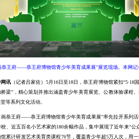
画恭王府——恭王府博物馆青少年美育成果展”展览现场。本网记者
学网讯
（记者吕家佐）5月16日至18日，恭王府博物馆紧扣“5·18
的桥梁”，精心策划并推出涵盖青少年美育展览、公教体验课程
课堂等系列文化活动。
童画恭王府——恭王府博物馆青少年美育成果展”率先拉开系列
校、近五百名小艺术家的180余幅作品，集中展现了近年来“公
馆累计研发艺术美育类课程76节，覆盖青少年超5万人次，用