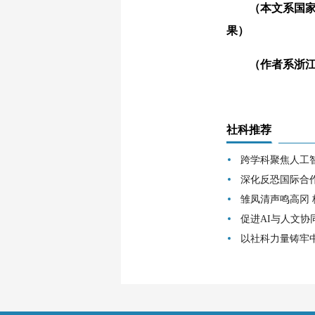
（本文系国家社科
果）
（作者系浙江师
社科推荐
跨学科聚焦人工
深化反恐国际合
雏凤清声鸣高冈
促进AI与人文协
以社科力量铸牢