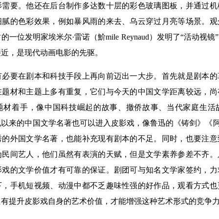
影需要。他还在后台制作多达数十层的彩色玻璃图板，并通过机
细腻的色彩效果，例如暴风雨的来去、乌云穿过月亮等场景。观
一位发明家埃米尔·雷诺（魪mile Reynaud）发明了“活动视
接近，是现代动画电影的先驱。
要在剧本和科技手段上再向前迈出一大步。首先就是剧本的
在题材和主题上多有重复，它们与今天的中国文学距离较远，尚
题材着手，像中国科技崛起的故事、撤侨故事、当代家庭生活
纪以来的中国文学名著也可以进入皮影戏，像鲁迅的《铸剑》《
秀的外国文学名著，也能补充现有剧本的不足。同时，也要注意
为民间艺人，他们虽然有表演的天赋，但是文学素养参差不齐。
影戏的文学价值才有可靠的保证。剧团可与知名文学家签约，力
下，手机短视频、动漫中都不乏趣味性强的好作品，观看方式也
只有提升皮影戏自身的艺术价值，才能增强这种艺术形式的竞争