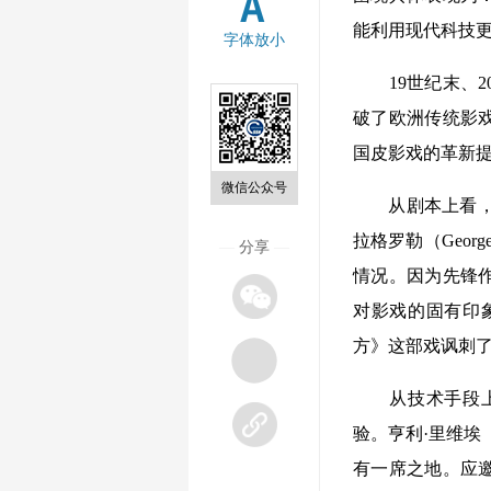
能利用现代科技
字体放小
19世纪末、2
破了欧洲传统影
国皮影戏的革新
微信公众号
从剧本上看，象征
拉格罗勒（Geor
—
分享
—
情况。因为先锋
对影戏的固有印
方》这部戏讽刺
从技术手段上看
验。亨利·里维埃（
有一席之地。应