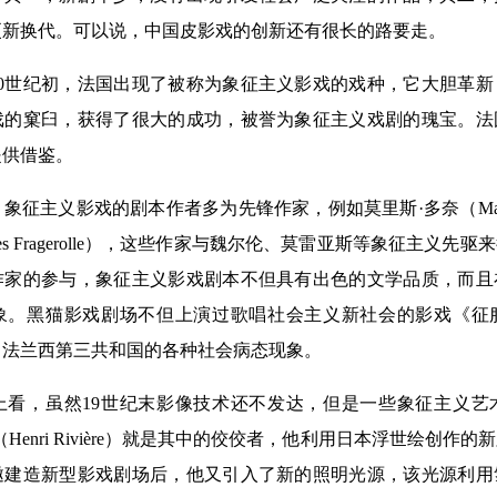
更新换代。可以说，中国皮影戏的创新还有很长的路要走。
0世纪初，法国出现了被称为象征主义影戏的戏种，它大胆革新
戏的窠臼，获得了很大的成功，被誉为象征主义戏剧的瑰宝。法
提供借鉴。
主义影戏的剧本作者多为先锋作家，例如莫里斯·多奈（Maurice
ges Fragerolle），这些作家与魏尔伦、莫雷亚斯等象征主义
作家的参与，象征主义影戏剧本不但具有出色的文学品质，而且
象。黑猫影戏剧场不但上演过歌唱社会主义新社会的影戏《征
了法兰西第三共和国的各种社会病态现象。
，虽然19世纪末影像技术还不发达，但是一些象征主义艺
Henri Rivière）就是其中的佼佼者，他利用日本浮世绘创作
邀建造新型影戏剧场后，他又引入了新的照明光源，该光源利用