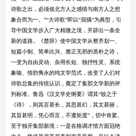
诗歌之出，必须俟北方人之感情与南方人之想
象合而为一。”“大诗歌”即以“屈骚”为典型，引
导中国文学步入广大精微之境，开辟出一条全
新的道路。《楚辞》使中国文学从整齐划一、
短篇小制、简单比兴、雅正无邪的质朴之诗，
一变为自由灵动、杂用长短、独抒性灵、系统
象喻、情韵隽永的纯文学范式，改变了人们对
诗歌总集的传统认识，奠定了集部文学新的评
判标准。鲁迅《汉文学史纲要》谓其“较之于
《诗》，则其言甚长，其思甚幻，其文甚丽，
其旨甚明，凭心而言，不遵矩度”，切中肯綮。
至于独开集部新境：一是在格调才情方面冠绝