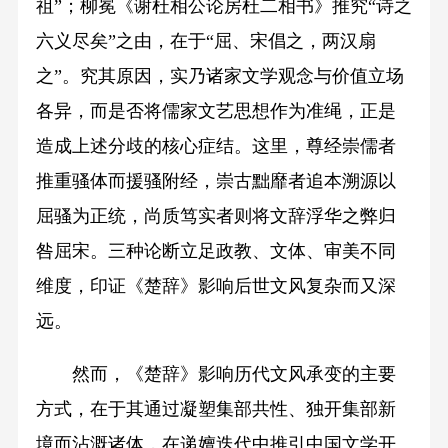
祖”；柳冕《谢杜相公论房杜二相书》推究“诗之
六义尽矣”之由，在于“屈、宋倡之，两汉扇
之”。究其原因，实乃诸家文学观念与价值立场
各异，而是否将儒家文艺思想作为准绳，正是
造成上述分歧的核心症结。这里，尊经崇儒者
推重骚体而援骚附经，崇古黜靡者追本溯源以
屈骚为正统，尚质笃实者则将文辞浮华之弊归
咎屈宋。三种论断立足政教、文体、审美不同
维度，印证《楚辞》影响后世文风复杂而又深
远。
然而，《楚辞》影响历代文风承变的主要
方式，在于其通过凝塑集部共性、独开集部新
境而沾溉诸体，在递嬗迭代中推引中国文学开