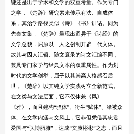
键还是出于学术和文学的双重考量。作为专门
之学，《楚辞》研究素来传承有法、自成体
系，其治学路径类似《诗》《书》训诂。同为
先秦文集，《楚辞》呈现出迥异于《诗经》的
文学总貌，屈原以一人之创制开辟一代文体。
故其与因人汇辑、随文裒录的诗文汇编不同，
兼具专门家学与经典文本的双重属性。作为划
时代的文学创举，屈子以其崇高人格感召后
世，《楚辞》以其纯文学实践树立全新范式。
在文类与文法层面，它不仅体兼《风》
《雅》，而且建构“骚体”、衍生“赋体”、泽被众
体。在文学内涵与文风上，它非但凭借其忠君
爱国与“弘博丽雅”，达成“文质彬彬”之态，而且