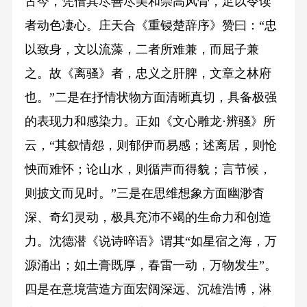
古今，凭借其尽善尽美和崇高风骨，足以令读
者动色凄心。庄天合《重锓楚辞序》赞曰：“忠
以致身，文以流藻，二者所难兼，而屈子兼
之。故《离骚》者，忠义之肝脾，文章之林府
也。”二是在抒情状物方面清晰真切，具备极强
的表现力和感染力。正如《文心雕龙·辨骚》所
云，“其叙情怨，则郁伊而易感；述离居，则怆
怏而难怀；论山水，则循声而得貌；言节候，
则披文而见时。”三是在思维想象方面幽渺杳
深、奇幻灵动，极具充沛不竭的生命力和创造
力。沈德潜《说诗晬语》谓其“如星宿之海，万
源涌出；如土膏既厚，春雷一动，万物发生”。
四是在意境营造方面宏阔深远、沉雄浩博，淋