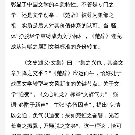
彰显了中国文学的本质特性。不管是专门之
学，还是文学创举，《楚辞》被尊为集部之
祖，实质是后人对其价值体系的认可。当“骚
体”挣脱经学束缚成为文学标杆，《楚辞》遂完
成从诗赋之属到文类标准的身份转变。
《文史通义·文集》曰：“集之兴也，其当文
章升降之交乎？”《楚辞》应运而生，恰好处于
战国文学转型与文风新变的关键节点。关于文
学“通变”，《文心雕龙》标举“文辞气力”，强
调“必酌于新声”，主张“参伍因革”，提出“凭情
以会通，负气以适变；采如宛虹之奋鬐，光若
长离之振翼，乃颖脱之文矣”。这一理论，恰可