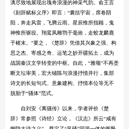
漓尽致地展现出瑰奇浪漫的神采气韵。俞王言
《刻辞赋标义序》即言：“囊括宇宙，席卷阴
阳，奔走风雷，飞腾云雨。星辰惟所指顾，鬼
神惟所驱役。翔鸾凤雕鹗于毫耑，走蛟龙麟鹿
于楮末。”要之，《楚辞》凭借其兴象之强、构
思之杰、寄感之奇、运笔之妙开疆拓土，成为
战国秦汉文学转变的中枢。自此，“雅颂”不再垄
断文坛审美，宏大铺陈与浪漫抒情并行，集部
诗文的长短句式、意象建构、抒情本位等无不
脱胎于“骚体”范式。
自刘安《离骚传》以来，学者评价《楚
辞》常参照《诗经》立论，《汉志》所云“咸有
恻隐古诗之义”，奠定了“风骚”同源一体的阐释