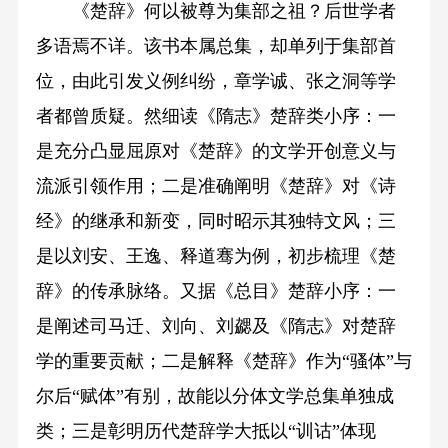
《楚辞》何以被尊为集部之祖？后世学者
多语焉不详。该书本属总集，却单列于集部首
位，由此引发义例纠纷，章学诚、张之洞等学
者都曾质疑。然细读《隋志》楚辞类小序：一
是充分凸显屈原对《楚辞》的文学开创意义与
流派引领作用；二是准确阐明《楚辞》对《诗
经》的继承和新变，同时昭示其独特文风；三
是以刘安、王逸、释道骞为例，初步梳理《楚
辞》的传承脉络。又据《总目》楚辞小序：一
是阐述司马迁、刘向、刘勰及《隋志》对楚辞
学的重要贡献；二是解释《楚辞》作为“骚体”与
尔后“赋体”有别，故能以分体文学总集单独成
类；三是彰明历代楚辞学大抵以“训诂”体现