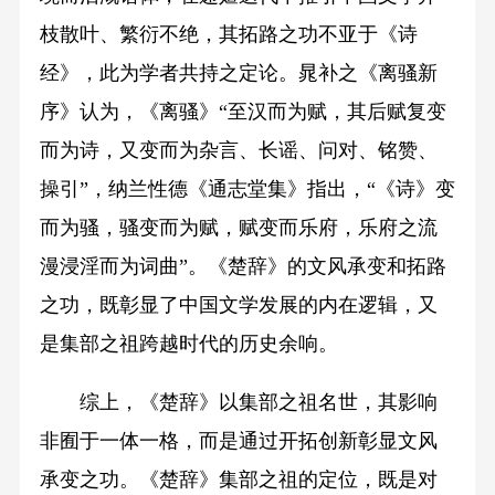
枝散叶、繁衍不绝，其拓路之功不亚于《诗
经》，此为学者共持之定论。晁补之《离骚新
序》认为，《离骚》“至汉而为赋，其后赋复变
而为诗，又变而为杂言、长谣、问对、铭赞、
操引”，纳兰性德《通志堂集》指出，“《诗》变
而为骚，骚变而为赋，赋变而乐府，乐府之流
漫浸淫而为词曲”。《楚辞》的文风承变和拓路
之功，既彰显了中国文学发展的内在逻辑，又
是集部之祖跨越时代的历史余响。
综上，《楚辞》以集部之祖名世，其影响
非囿于一体一格，而是通过开拓创新彰显文风
承变之功。《楚辞》集部之祖的定位，既是对