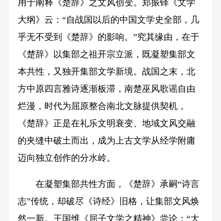
用于阐释《楚辞》之文风创变。郑振铎《文学
大纲》云：“自战国以后的中国文学史全部，几
乎无不受到《楚辞》的影响。”究其缘由，在于
《楚辞》以集部之祖开宗立派，既凝塑集部文
本共性，又独开集部文学新境。战国之末，北
方中原四言雅诗逐渐板滞，南楚巫风歌谣自由
烂漫，时代为屈原整合南北文脉提供契机，
《楚辞》正是在礼乐文明衰变、地域文风交融
的夹缝中破土而出，成为上古文学从经学附庸
迈向独立创作的分水岭。
在凝塑集部共性方面，《楚辞》承嗣“诗言
志”传统，却破尽《诗经》旧格，让集部文风焕
然一新。王国维《屈子文学之精神》尝论：“大