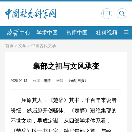
中心
学术中国
智库中国
社科视频
中
首页
>
文学
>
中国古代文学
集部之祖与文风承变
2026-06-15
作者：
阳清
来源：
《光明日报》
屈原其人，《楚辞》其书，千百年来说者
纷纭，然屈原开创骚体、《楚辞》冠绝集部的
不世文功，早成定谳。从四部学术体系看，
《楚辞》以一书开宗，独居集部之首，与经