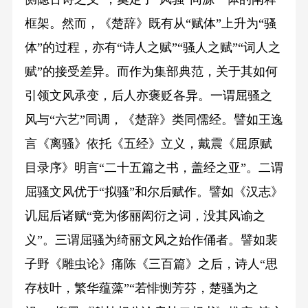
框架。然而，《楚辞》既有从“赋体”上升为“骚
体”的过程，亦有“诗人之赋”“骚人之赋”“词人之
赋”的接受差异。而作为集部典范，关于其如何
引领文风承变，后人亦褒贬各异。一谓屈骚之
风与“六艺”同调，《楚辞》类同儒经。譬如王逸
言《离骚》依托《五经》立义，戴震《屈原赋
目录序》明言“二十五篇之书，盖经之亚”。二谓
屈骚文风优于“拟骚”和尔后赋作。譬如《汉志》
讥屈后诸赋“竞为侈丽闳衍之词，没其风谕之
义”。三谓屈骚为绮丽文风之始作俑者。譬如裴
子野《雕虫论》痛陈《三百篇》之后，诗人“思
存枝叶，繁华蕴藻”“若悱恻芳芬，楚骚为之