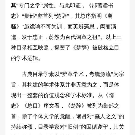
其“专门之学”属性。与此印证，《郡斋读书
志》“集部”亦首列“楚辞”，其总序指明《离
骚》“虽诡谲不可为训，而英辨藻思，闳丽演
迤，发于忠正，蔚然为百代词章之祖”。以上三
种目录相互映照，揭橥了《楚辞》被破格立目
的学术逻辑。
古典目录学素以“辨章学术，考镜源流”为宗
旨，其构建的学术体系并非无意为之，而是体
现出一整套的价值观念和学术标准。从《隋
志》《总目》序文看，《楚辞》被列为集部之
首，除了个体文学的觉醒，诸贤对“骚人之文”的
持续称颂，目录学家对“旧例”的因循遵守，其关