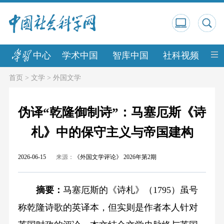
中心
学术中国
智库中国
社科视频
中
首页
>
文学
>
外国文学
伪译“乾隆御制诗”：马塞厄斯《诗
札》中的保守主义与帝国建构
2026-06-15
来源：
《外国文学评论》 2026年第2期
摘要：
马塞厄斯的《诗札》（1795）虽号
称乾隆诗歌的英译本，但实则是作者本人针对