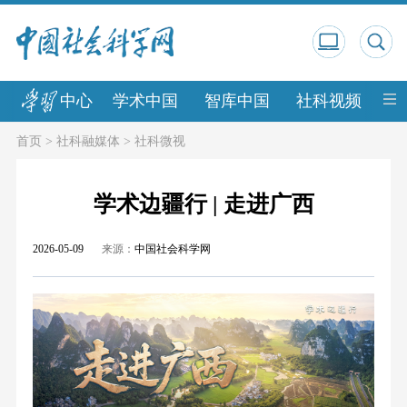
中心
学术中国
智库中国
社科视频
中
首页
>
社科融媒体
>
社科微视
学术边疆行 | 走进广西
2026-05-09
来源：
中国社会科学网