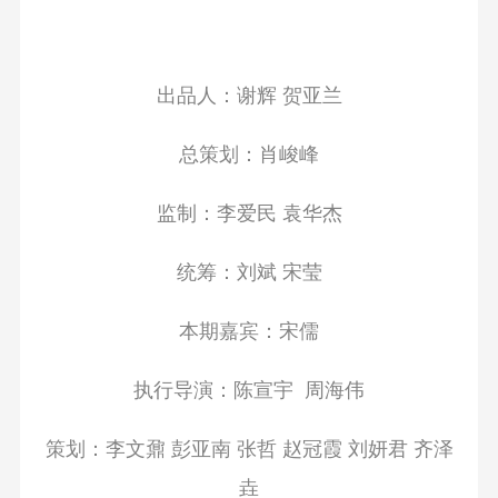
出品人：谢辉 贺亚兰
总策划：肖峻峰
监制：李爱民 袁华杰
统筹：刘斌 宋莹
本期嘉宾：
宋儒
执行导演：陈宣宇 周海伟
策划：李文鼐 彭亚南 张哲 赵冠霞 刘妍君 齐泽
垚