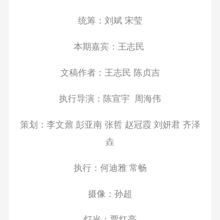
统筹：刘斌 宋莹
本期嘉宾：
王志民
文稿作者：
王志民 陈贞吉
执行导演：陈宣宇 周海伟
策划：李文鼐 彭亚南 张哲 赵冠霞 刘妍君 齐泽
垚
执行：何迪雅 常畅
摄像：孙超
灯光：贾红亮