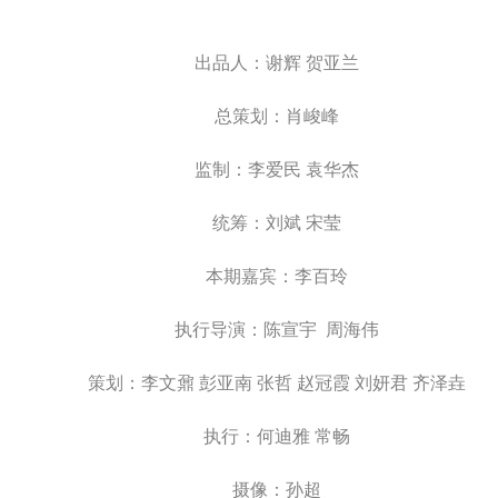
出品人：谢辉 贺亚兰
总策划：肖峻峰
监制：李爱民 袁华杰
统筹：刘斌 宋莹
本期嘉宾：
李百玲
执行导演：陈宣宇 周海伟
策划：李文鼐 彭亚南 张哲 赵冠霞 刘妍君 齐泽垚
执行：何迪雅 常畅
摄像：孙超