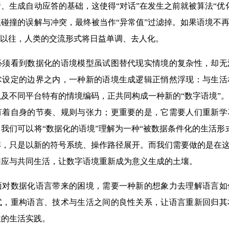
、生成自动应答的基础，这使得“对话”在发生之前就被算法“优
碰撞的误解与冲突，最终被当作“异常值”过滤掉。如果语境不再
此以往，人类的交流形式将日益单调、去人化。
看到数据化的语境模型虽试图替代现实情境的复杂性，却无
术设定的边界之内，一种新的语境生成逻辑正悄然浮现：与生活
及不同平台特有的情境编码，正共同构成一种新的“数字语境”
有着自身的节奏、规则与张力；更重要的是，它需要人们重新学
我们可以将“数据化的语境”理解为一种“被数据条件化的生活形
，只是以新的符号系统、操作路径展开。而我们需要做的是在这
回应与共同生活，让数字语境重新成为意义生成的土壤。
数据化语言带来的困境，需要一种新的想象力去理解语言如
式，重构语言、技术与生活之间的良性关系，让语言重新回归其
性的生活实践。