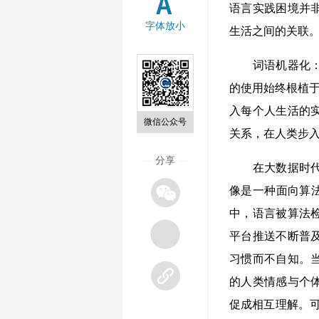
语言实践困境并
字体放小
生活之间的关联
词语机器化：语
的使用始终根植于
入每个人生活的
微信公众号
关系，在人类步
—
分享
—
在大数据时代，
像是一种面向算法
中，语言被算法
平台推送不断普
习惯而不自知。
的人类情感与个
促成相互理解。可