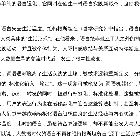
非单纯的语言退化，它同时在催生一种语言实践新形态，迫使我
。
言失去生活温度。维特根斯坦在《哲学研究》中指出，语言
人类具体的“生活形式”。在他看来，语言绝非孤立于人之外的
实践活动，并且被个体行为、人际情感联结与关系互动持续塑造
入大数据主导的交流时代后，发生了根本性改变。
词语逐渐脱离了生活实践的土壤，被技术逻辑重新定义、分
的“标准化输入—输出”。这一现象可被概括为“词语机器化”
检索、识别、转发的同时，被进行标签化、标准化处理。这些被
及，用户的表达行为也在潜移默化中迎合这些算法机制，甚至将
当人们越来越依赖模板化语言组织自身的生活经验与内心想法，
体温度。此时的语言，虽然符合算法逻辑，却不再能激发人与人
以说，大数据时代的语言不再如维特根斯坦所言“源于‘生活形式