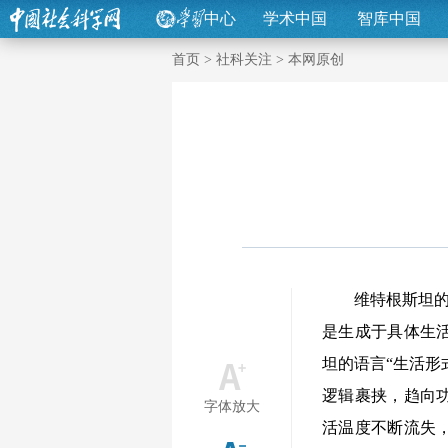
中心
学术中国
智库中国
首页
>
社科关注
>
本网原创
维特根斯坦的晚
是生成于具体生
坦的语言“生活形
逻辑裹挟，趋向
字体放大
活温度不断流失