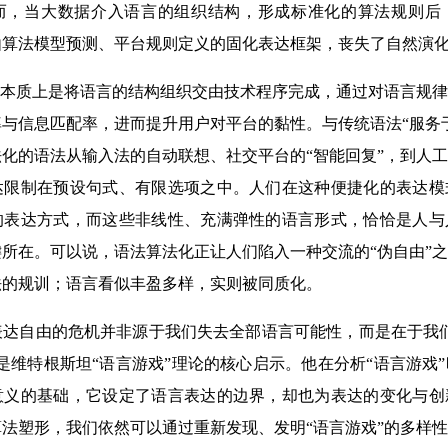
而，当大数据介入语言的组织结构，形成标准化的算法规则后
由算法模型预测、平台规则定义的固化表达框架，丧失了自然演
本质上是将语言的结构组织交由技术程序完成，通过对语言规律
与信息匹配率，进而提升用户对平台的黏性。与传统语法“服务
化的语法从输入法的自动联想、社交平台的“智能回复”，到人
达限制在预设句式、有限选项之中。人们在这种便捷化的表达模
的表达方式，而这些非线性、充满弹性的语言形式，恰恰是人与
所在。可以说，语法算法化正让人们陷入一种交流的“伪自由”
法的规训；语言看似丰盈多样，实则被同质化。
自由的危机并非源于我们失去全部语言可能性，而是在于我们
是维特根斯坦“语言游戏”理论的核心启示。他在分析“语言游戏
意义的基础，它设定了语言表达的边界，却也为表达的变化与创
法塑形，我们依然可以通过重新发现、发明“语言游戏”的多样