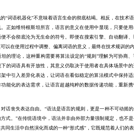
“词语机器化”不意味着语言生命的彻底枯竭。相反，在技术语
机。正如维特根斯坦所言，语言的意义在使用中显现，只要使用
语便不会彻底沦为无生命的符号。即便在搜索引擎、自动翻译、
可以在使用过程中调整、偏离词语的意义，最终在技术规训的内
斯坦的理论，这种重构需要将算法设定的“规则”理解为可协商
境下的词语具有开放性，其意义仍取决于使用者在具体场景中的
框架中引入差异化表达，让词语在看似稳定的算法模式中保持适
非功能化的表达需求，让语言超越纯粹的数据传递功能，重新携
话丧失表达自由。“语法是语言的规则，更是一种不可动摇的
的方式。”在传统语境中，语法并非由外部力量强制规定，也不
共同生活中自然演化而成的一种“形式感”，它既规范着人们的