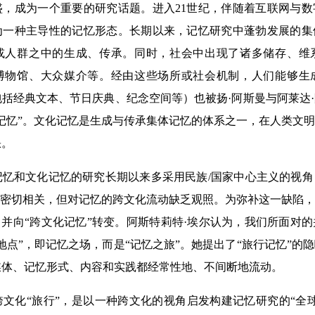
盛，成为一个重要的研究话题。进入21世纪，伴随着互联网与
为一种主导性的记忆形态。长期以来，记忆研究中蓬勃发展的集
或人群之中的生成、传承。同时，社会中出现了诸多储存、维
博物馆、大众媒介等。经由这些场所或社会机制，人们能够生
括经典文本、节日庆典、纪念空间等）也被扬·阿斯曼与阿莱达
记忆”。文化记忆是生成与传承集体记忆的体系之一，在人类文
缺。
和文化记忆的研究长期以来多采用民族/国家中心主义的视角
）密切相关，但对记忆的跨文化流动缺乏观照。为弥补这一缺陷
，并向“跨文化记忆”转变。阿斯特莉特·埃尔认为，我们所面对
地点”，即记忆之场，而是“记忆之旅”。她提出了“旅行记忆”的
媒体、记忆形式、内容和实践都经常性地、不间断地流动。
化“旅行”，是以一种跨文化的视角启发构建记忆研究的“全球