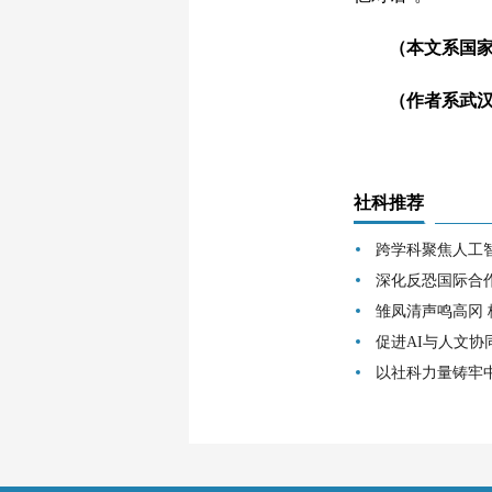
（本文系国家社科
（作者系武汉大
社科推荐
跨学科聚焦人工
深化反恐国际合
雏凤清声鸣高冈
促进AI与人文协
以社科力量铸牢