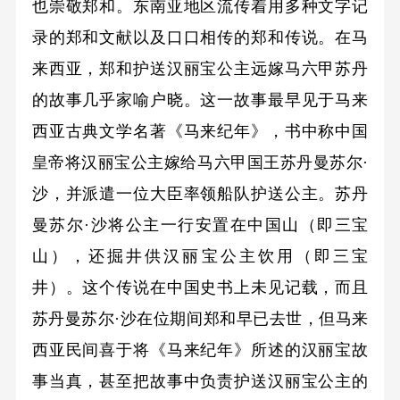
也崇敬郑和。东南亚地区流传着用多种文字记
录的郑和文献以及口口相传的郑和传说。在马
来西亚，郑和护送汉丽宝公主远嫁马六甲苏丹
的故事几乎家喻户晓。这一故事最早见于马来
西亚古典文学名著《马来纪年》，书中称中国
皇帝将汉丽宝公主嫁给马六甲国王苏丹曼苏尔·
沙，并派遣一位大臣率领船队护送公主。苏丹
曼苏尔·沙将公主一行安置在中国山（即三宝
山），还掘井供汉丽宝公主饮用（即三宝
井）。这个传说在中国史书上未见记载，而且
苏丹曼苏尔·沙在位期间郑和早已去世，但马来
西亚民间喜于将《马来纪年》所述的汉丽宝故
事当真，甚至把故事中负责护送汉丽宝公主的