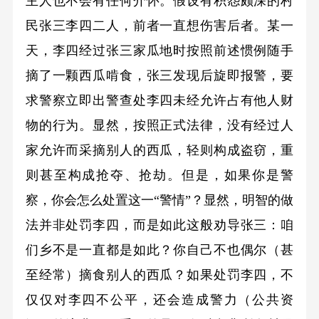
主人也不会有任何介怀。假设有积怨颇深的村
民张三李四二人，前者一直想伤害后者。某一
天，李四经过张三家瓜地时按照前述惯例随手
摘了一颗西瓜啃食，张三发现后旋即报警，要
求警察立即出警查处李四未经允许占有他人财
物的行为。显然，按照正式法律，没有经过人
家允许而采摘别人的西瓜，轻则构成盗窃，重
则甚至构成抢夺、抢劫。但是，如果你是警
察，你会怎么处置这一“警情”？显然，明智的做
法并非处罚李四，而是如此这般劝导张三：咱
们乡不是一直都是如此？你自己不也偶尔（甚
至经常）摘食别人的西瓜？如果处罚李四，不
仅仅对李四不公平，还会造成警力（公共资