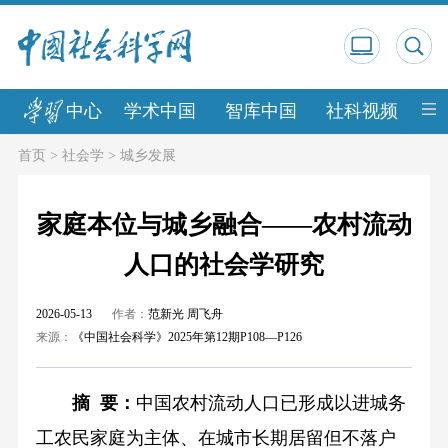
中心
学术中国
智库中国
社科视频
中
首页
>
社会学
>
城乡发展
家庭本位与城乡融合——农村流动
人口的社会学研究
2026-05-13
作者：
范新光 周飞舟
来源：
《中国社会科学》2025年第12期P108—P126
摘 要：
中国农村流动人口已形成以进城务
工农民家庭为主体、在城市长期居留但不落户