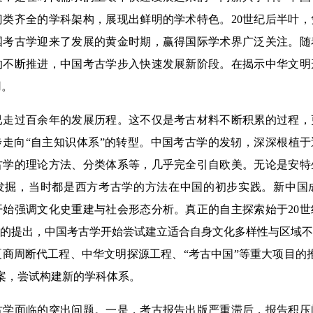
门类齐全的学科架构，展现出鲜明的学术特色。20世纪后半叶
国考古学迎来了发展的黄金时期，赢得国际学术界广泛关注。随
的不断推进，中国考古学步入快速发展新阶段。在揭示中华文明
用。
过百余年的发展历程。这不仅是考古材料不断积累的过程，
步走向“自主知识体系”的转型。中国考古学的发轫，深深根植于
古学的理论方法、分类体系等，几乎完全引自欧美。无论是安特
发掘，当时都是西方考古学的方法在中国的初步实践。新中国
始强调文化史重建与社会形态分析。真正的自主探索始于20世
论的提出，中国考古学开始尝试建立适合自身文化多样性与区域
夏商周断代工程、中华文明探源工程、“考古中国”等重大项目的
案，尝试构建新的学科体系。
面临的突出问题。一是，考古报告出版严重滞后，报告积压