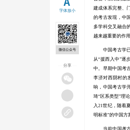
建成体系完整、
字体放小
的考古发现，中
多学科交叉融合
越来越重要的作
中国考古学已走
微信公众号
从“援西入中”逐
—
分享
—
中。早期中国考
李济对西阴村的
响，中国考古学开
琦“区系类型”理
入21世纪，随着
明标准”的中国方
当前中国考古学