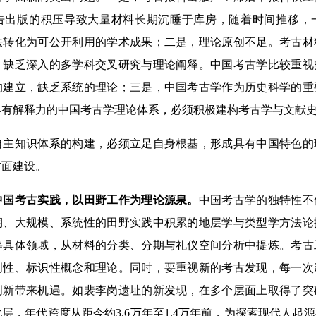
告出版的积压导致大量材料长期沉睡于库房，随着时间推移，
法转化为可公开利用的学术成果；二是，理论原创不足。考古材
，缺乏深入的多学科交叉研究与理论阐释。中国考古学比较重视
的建立，缺乏系统的理论；三是，中国考古学作为历史科学的重
具有解释力的中国考古学理论体系，必须积极建构考古学与文献
知识体系的构建，必须立足自身根基，形成具有中国特色的
方面建设。
国考古实践，以田野工作为理论源泉。
中国考古学的独特性不
期、大规模、系统性的田野实践中积累的地层学与类型学方法论
等具体领域，从材料的分类、分期与礼仪空间分析中提炼。考古
创性、标识性概念和理论。同时，要重视新的考古发现，每一次
创新带来机遇。如裴李岗遗址的新发现，在多个层面上取得了突
层，年代跨度从距今约3.6万年至1.4万年前，为探索现代人起