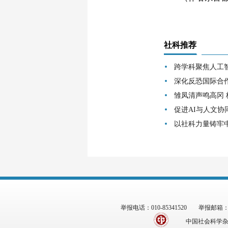
社科推荐
跨学科聚焦人工
深化反恐国际合
雏凤清声鸣高冈
促进AI与人文协
以社科力量铸牢
举报电话：010-85341520
举报邮箱：zgs
中国社会科学