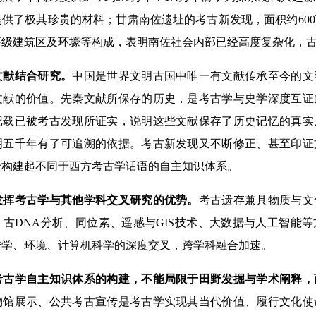
供了极其珍贵的材料；甘肃南佐遗址的考古新发现，面积约60
等级建筑区及环壕等构成，表明南佐社会内部已经高度复杂化，
献结合研究。
中国是世界文明古国中唯一有文献传承至今的文
文献的价值。先秦文献所保存的历史，是考古学与史学深度互证
记载已被考古发现所证实，说明这些文献保存了历史记忆的真实
明五千年有了可追溯的依据。考古新发现又不断修正、甚至印证
于构建起不同于西方考古学话语的自主知识体系。
考古学与其他学科交叉研究的优势。
考古遗存兼具物质与文
古DNA分析、同位素、遥感与GIS技术、大数据与人工智能
传学、环境、计算机科学的深度交叉，跨学科融合加速。
学自主知识体系的构建，不能局限于田野发掘与学术阐释，
物馆展示、公共考古宣传是考古学实现其当代价值、履行文化使