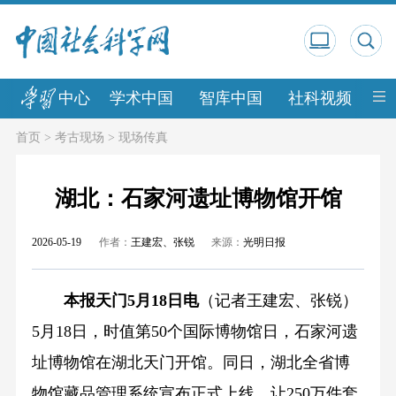
中心
学术中国
智库中国
社科视频
中
首页
>
考古现场
>
现场传真
湖北：石家河遗址博物馆开馆
2026-05-19
作者：
王建宏、张锐
来源：
光明日报
本报天门5月18日电
（记者王建宏、张锐）
5月18日，时值第50个国际博物馆日，石家河遗
址博物馆在湖北天门开馆。同日，湖北全省博
物馆藏品管理系统宣布正式上线，让250万件套