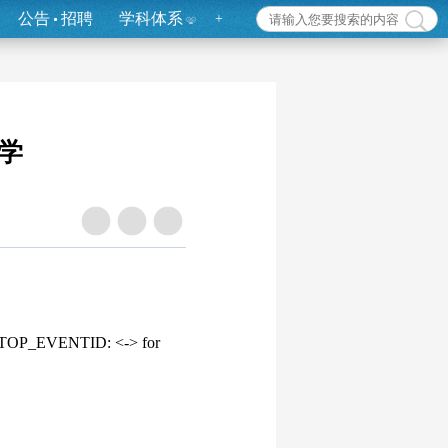
公告
招聘
学科体系
+
学