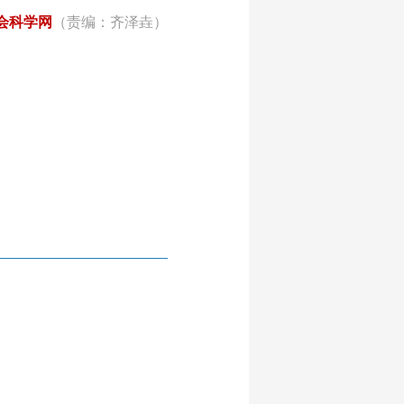
会科学网
（责编：齐泽垚）