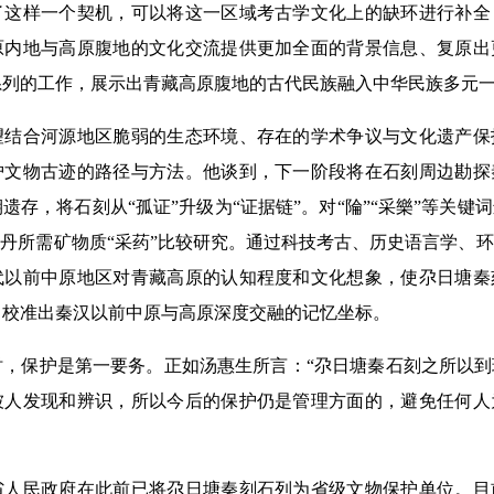
了这样一个契机，可以将这一区域考古学文化上的缺环进行补全
原内地与高原腹地的文化交流提供更加全面的背景信息、复原出
系列的工作，展示出青藏高原腹地的古代民族融入中华民族多元
合河源地区脆弱的生态环境、存在的学术争议与文化遗产保
护文物古迹的路径与方法。他谈到，下一阶段将在石刻周边勘探
遗存，将石刻从“孤证”升级为“证据链”。对“陯”“采樂”等关键
炼丹所需矿物质“采药”比较研究。通过科技考古、历史语言学、
代以前中原地区对青藏高原的认知程度和文化想象，使尕日塘秦
，校准出秦汉以前中原与高原深度交融的记忆坐标。
保护是第一要务。正如汤惠生所言：“尕日塘秦石刻之所以到
被人发现和辨识，所以今后的保护仍是管理方面的，避免任何人
民政府在此前已将尕日塘秦刻石列为省级文物保护单位。目