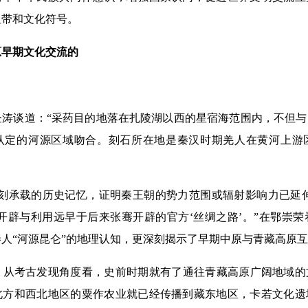
纽带和文化符号。
早期文化交流的
谈道：“采药目的地落在扎陵湖以西的星宿海范围内，不但与
认定的河源区域吻合。刻石所在地是秦汉时期羌人在黄河上游
承载的历史记忆，证明秦王朝的势力范围或辐射影响力已延伸
开辟与利用远早于后来张骞开辟的官方‘丝绸之路’。”在鄂崇
人“河源昆仑”的地理认知，更深刻揭示了早期中原与青藏高原
考古发现角度看，史前时期就有了通往青藏高原广阔地域的文化
北方和西北地区的粟作农业就已经传播到藏东地区，卡若文化遗