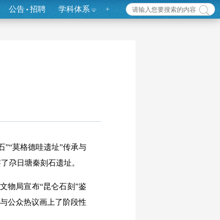
公告
招聘
学科体系
+
”“莫格德哇遗址”传承与
察了尕日塘秦刻石遗址。
文物局宣布“昆仑石刻”鉴
议与公众热议画上了阶段性