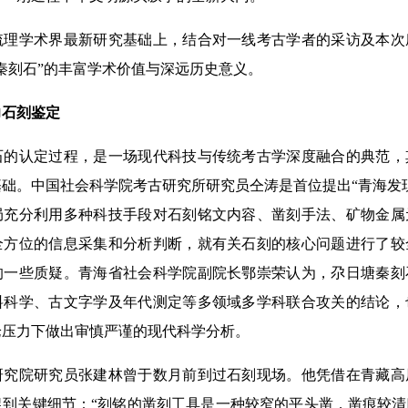
学术界最新研究基础上，结合对一线考古学者的采访及本次
秦刻石”的丰富学术价值与深远历史意义。
石刻鉴定
认定过程，是一场现代科技与传统考古学深度融合的典范，
础。中国社会科学院考古研究所研究员仝涛是首位提出“青海发
局充分利用多种科技手段对石刻铭文内容、凿刻手法、矿物金属
全方位的信息采集和分析判断，就有关石刻的核心问题进行了较
的一些质疑。青海省社会科学院副院长鄂崇荣认为，尕日塘秦刻
料科学、古文字学及年代测定等多领域多学科联合攻关的结论，
论压力下做出审慎严谨的现代科学分析。
院研究员张建林曾于数月前到过石刻现场。他凭借在青藏高
捉到关键细节：“刻铭的凿刻工具是一种较窄的平头凿，凿痕较