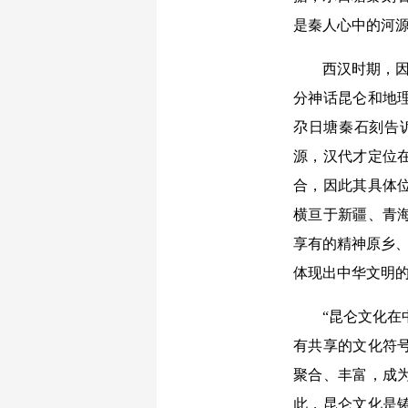
是秦人心中的河源
西汉时期，因张
分神话昆仑和地
尕日塘秦石刻告
源，汉代才定位
合，因此其具体
横亘于新疆、青
享有的精神原乡、
体现出中华文明
“昆仑文化在中
有共享的文化符
聚合、丰富，成
此，昆仑文化是