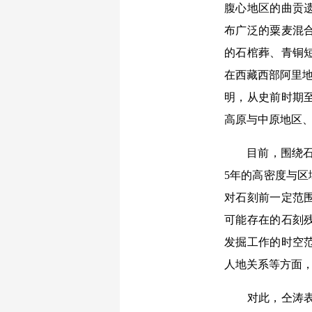
腹心地区的曲贡遗
布广泛的粟麦混
的石棺葬、青铜
在西藏西部阿里地
明，从史前时期
高原与中原地区
目前，围绕石刻
5年的高密度与
对石刻前一定范
可能存在的石刻
发掘工作的时空
人地关系等方面
对此，仝涛表示