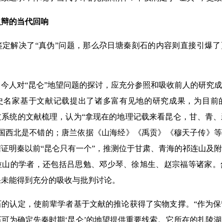
之辩的当代回响
解决了“真伪”问题，那么尕日塘秦刻石的内容则直接引爆了更
对“昆仑”地望问题的探讨，应充分参照和吸收前人的研究成果
历史名家基于文献记载提出了诸多富有见地的研究成果，为目前
过系统的文献梳理，认为“拿现在的地理记载来看昆仑，甘、青
国西北是不错的；唐兰依据《山海经》《禹贡》《穆天子传》等
证明秦以前“昆仑只有一个”，推测位于甘肃、青海的祁连山及
拉山的学者，还包括吕思勉、邓少琴、徐旭生、赵宗福等诸家。
果未能得到充分的吸收与批判讨论。
认定，使前辈学者基于文献的推论获得了实物支撑。“作为保
可为确定先秦时期‘昆仑’的地望提供重要线索。它所在的扎陵