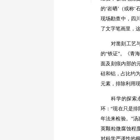
的‘岩晒’（或称
现场勘查中，四
了文字笔画里，
对凿刻工艺与自
的“铁证”。《青
面及刻痕内部的
硅和铝，占比约为
元素，排除利用
科学的探索永无
环：“现在只是
年法来检验。”汤
英颗粒微腐蚀程度
对科学严谨性的极