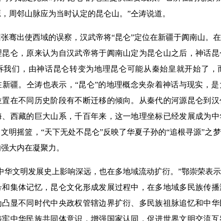
，周邻山脉应为当时认定的昆仑山。”仝涛说道。
骞出使西域的误察，汉武帝将“昆仑”定位在新疆于阗南山。在
理昆仑，原来认为自汉武帝将于阗南山定为昆仑山之后，神话昆
诉我们，由神话昆仑转变为地理昆仑可能从秦始皇就开始了，
在新疆。仝涛也表示，“昆仑”的地理概念夹杂着神话与现实，
位置在不同历史阶段有不断迁移的倾向。从秦代的河源昆仑到汉
海、西藏的巨大山系，千百年来，这一地理坐标已经发展成为中
文明摇篮，“天下无处不昆仑”反映了华夏子孙的“追根寻源”之
的强大内在凝聚力。
华文明发展史上影响深远，也在多地域流动扩衍。”鄂崇荣表示
号和集体记忆，昆仑文化形成发展过程中，在多地域多民族传播
为凸显不同时代中央政权管辖边界扩衍、多民族祖脉追忆和中华
铸牢中华民族共同体意识，增强国家认同，促进世界文明交流互