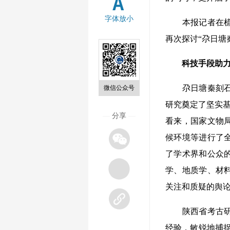
字体放小
本报记者在梳理
再次探讨“尕日塘
科技手段助力
尕日塘秦刻石的
微信公众号
研究奠定了坚实基
—
分享
—
看来，国家文物
候环境等进行了
了学术界和公众
学、地质学、材
关注和质疑的舆
陕西省考古研究
经验，敏锐地捕