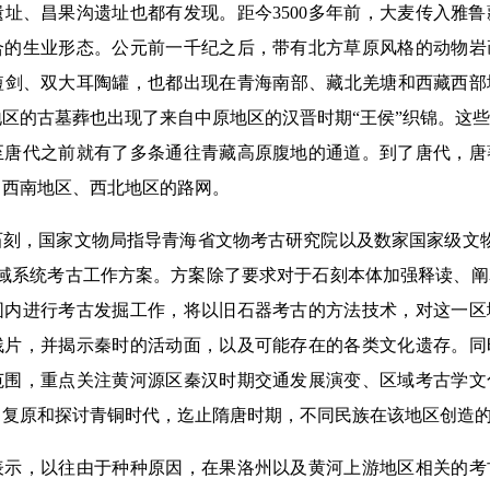
址、昌果沟遗址也都有发现。距今3500多年前，大麦传入雅
合的生业形态。公元前一千纪之后，带有北方草原风格的动物岩
短剑、双大耳陶罐，也都出现在青海南部、藏北羌塘和西藏西部
区的古墓葬也出现了来自中原地区的汉晋时期“王侯”织锦。这
至唐代之前就有了多条通往青藏高原腹地的通道。到了唐代，唐
、西南地区、西北地区的路网。
，国家文物局指导青海省文物考古研究院以及数家国家级文物
区域系统考古工作方案。方案除了要求对于石刻本体加强释读、
围内进行考古发掘工作，将以旧石器考古的方法技术，对这一区
残片，并揭示秦时的活动面，以及可能存在的各类文化遗存。同
范围，重点关注黄河源区秦汉时期交通发展演变、区域考古学文
，复原和探讨青铜时代，迄止隋唐时期，不同民族在该地区创造
，以往由于种种原因，在果洛州以及黄河上游地区相关的考