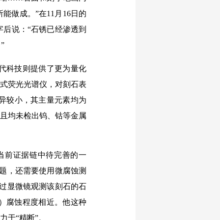
能做成。”在11月16日的
字后说：“石锈已经渗透到
”
代科技则提供了更为量化
携式荧光光谱仪，对刻石表
异较小，其主量元素均为
，且均未检出钨、钴等金属
当前证据链中待完善的一
问题，还需要使用微腐蚀测
通过显微镜观测该刻石的石
年）腐蚀程度相近。他这种
力于“精断”。