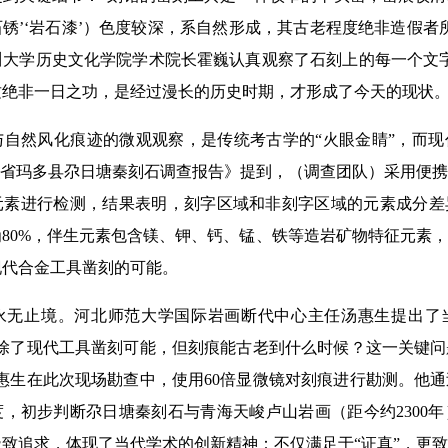
‘石锈’‘岩石漆’）色度较深，系自然形成，其古老程度绝非造假者所
川大学历史文化学院学术院长霍巍认真观察了石刻上的每一个文
这绝非一日之功，是经过漫长的历史时期，才形成了今天的现状。
然风化痕迹的微观观察，是传统考古学的“火眼金睛”，而现
海省玛多县尕日塘秦刻石调查报告》提到，（调查团队）采用便
元素进行检测，结果表明，刻字区域和非刻字区域的元素成分差
80%，伴生元素包含镁、钾、钙、锰、铁等造岩矿物特征元素
现代合金工具凿刻的可能。
止境。河北师范大学国际岩画断代中心主任汤惠生提出了
排除了现代工具凿刻可能，但刻痕能古老到什么时候？这一关键
惠生在此次现场勘查中，使用60倍显微镜对刻痕进行勘测。他
，初步判断尕日塘秦刻石与青海天峻卢山岩画（距今约2300
致追求，体现了当代学术的创新精神：不仅满足于“证真”，更致