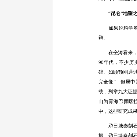
“昆仑”地望
如果说科学鉴定
辩。
在仝涛看来，今人
90年代，不少
础。如顾颉刚通
完全像”，但属中
载，列举九大证据
山为青海巴颜喀
中，这些研究成
尕日塘秦刻石的
据，尕日塘秦刻石