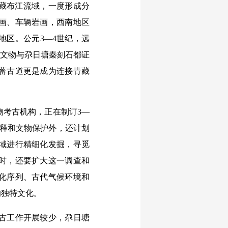
鲁藏布江流域，一度形成分
画、车辆岩画，西南地区
地区。公元3—4世纪，远
些文物与尕日塘秦刻石都证
蕃古道更是成为连接青藏
考古机构，正在制订3—
阐释和文物保护外，还计划
域进行精细化发掘，寻觅
时，还要扩大这一调查和
化序列、古代气候环境和
的独特文化。
古工作开展较少，尕日塘