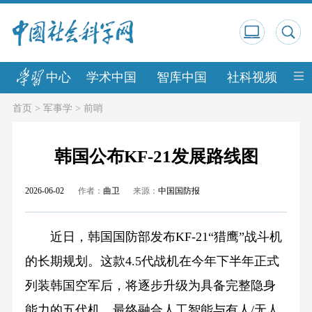
中心
学术中国
智库中国
社科视频
中
首页
>
军事学
>
前哨
韩国公布KF-21发展路线图
2026-06-02
作者：
曲卫
来源：
中国国防报
近日，韩国国防部发布KF-21“猎鹰”战斗机
的长期规划。这款4.5代战机在今年下半年正式
列装韩国空军后，将逐步升级为具备完整隐身
能力的五代机，最终融合人工智能与有人/无人