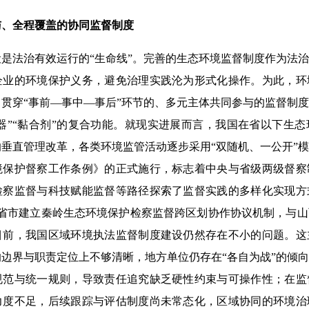
与、全程覆盖的协同监督制度
法治有效运行的“生命线”。完善的生态环境监督制度作为法治
企业的环境保护义务，避免治理实践沦为形式化操作。为此，环
贯穿“事前—事中—事后”环节的、多元主体共同参与的监督制
推器”“黏合剂”的复合功能。就现实进展而言，我国在省以下生
垂直管理改革，各类环境监管活动逐步采用“双随机、一公开”
境保护督察工作条例》的正式施行，标志着中央与省级两级督察
检察监督与科技赋能监督等路径探索了监督实践的多样化实现方
6省市建立秦岭生态环境保护检察监督跨区划协作协议机制，与
目前，我国区域环境执法监督制度建设仍然存在不小的问题。这
边界与职责定位上不够清晰，地方单位仍存在“各自为战”的倾
规范与统一规则，导致责任追究缺乏硬性约束与可操作性；在监
力度不足，后续跟踪与评估制度尚未常态化，区域协同的环境治