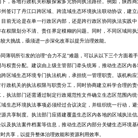
动下，各地行政机关积极探索多元协同执法路径。例如，陕西商
市州签订了丹江口跨区域、跨流域生态环境执法联动协议，建立
，目前无论是在单一行政区内部，还是跨行政区协同执法实践中
存在权限划分不清、责任界定模糊的问题。同时，不同区域间执
临较大挑战，亟须进一步深化改革以提升治理效能。
薄弱所引发的治理“合力不足”难题，可以从以下三个方面着手
调与权责分配。建议由上级主管部门牵头统筹，推动生态区内各
的跨区域生态环境专门执法机构，承担统一管理职责。该机构应
方行政机关的执法权限与职责分工，同时协商建立科学合理的责
二，执法部门还需通过制定行政规范性文件确立生态区范围内统
区域生态环境执法事项必须经过合议决定，并组织统一行动，避
资源共享制度。执法部门应搭建覆盖生态区内各地的区域执法信
录以及执法案件档案等信息，推动生态区内部分关键生态环境基
实时共享，以提升整体治理效能和资源利用效率。