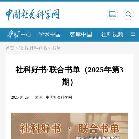
中心
学术中国
智库中国
社科视频
中
首页
>
读书·社科好书
>
书单
社科好书·联合书单（2025年第3
期）
2025-04-29
来源：
中国社会科学网