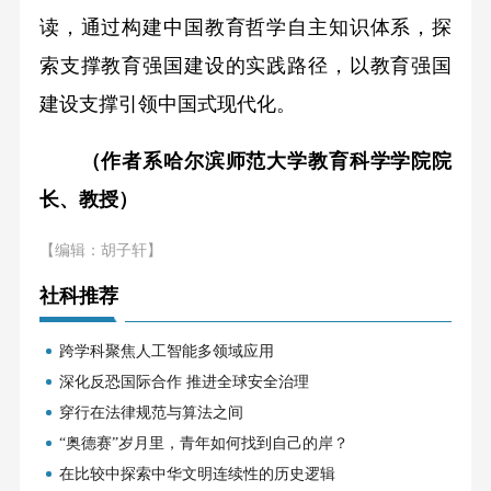
读，通过构建中国教育哲学自主知识体系，探
索支撑教育强国建设的实践路径，以教育强国
建设支撑引领中国式现代化。
（作者系哈尔滨师范大学教育科学学院院
长、教授）
【编辑：胡子轩】
社科推荐
跨学科聚焦人工智能多领域应用
深化反恐国际合作 推进全球安全治理
穿行在法律规范与算法之间
“奥德赛”岁月里，青年如何找到自己的岸？
在比较中探索中华文明连续性的历史逻辑