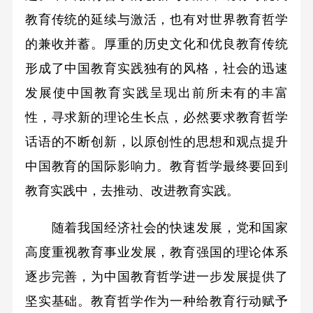
教育传统的延续与激活，也有对世界教育哲学
的兼收并蓄。厚重的历史文化和优良教育传统
形成了中国教育实践独有的风格，社会的迅速
发展使中国教育实践呈现出前所未有的丰富
性，寻求新的理论生长点，必然要求教育哲学
话语的不断创新，以原创性的思想和观点提升
中国教育的国际影响力。教育哲学最终要回到
教育实践中，去推动、改进教育实践。
随着我国经济社会的快速发展，党和国家
高度重视教育事业发展，教育强国的理论体系
逐步完善，为中国教育哲学进一步发展提供了
坚实基础。教育哲学作为一种给教育行动赋予