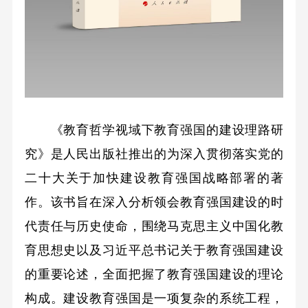
《教育哲学视域下教育强国的建设理路研
究》是人民出版社推出的为深入贯彻落实党的
二十大关于加快建设教育强国战略部署的著
作。该书旨在深入分析领会教育强国建设的时
代责任与历史使命，围绕马克思主义中国化教
育思想史以及习近平总书记关于教育强国建设
的重要论述，全面把握了教育强国建设的理论
构成。建设教育强国是一项复杂的系统工程，