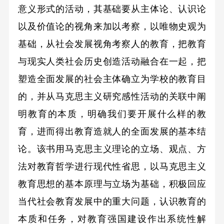
意义形式的活动，其基础要从主体论、认识论
以及价值论的视角来加以考察，以唯物史观为
基础，从社会发展视角考察人的教育，把教育
与现实人类社会历史创造活动融合在一起，把
塑造全面发展的社会主体确立为学校的教育目
的，并从马克思主义研究感性活动的关联中阐
明教育的本质，明确我们要开展什么样的教
育，进而得出教育造就人的全面发展的基本结
论。该书用马克思主义理论的立场、观点、方
法对教育哲学进行现代性省思，以马克思主义
教育思想的基本原理与立场为基础，积极回应
当代社会教育发展中的重大问题，认识教育的
本质和任务，对教育强国建设作出系统性解