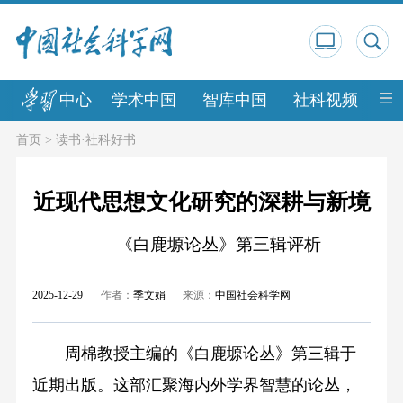
中心
学术中国
智库中国
社科视频
中
首页
>
读书·社科好书
近现代思想文化研究的深耕与新境
——《白鹿塬论丛》第三辑评析
2025-12-29
作者：
季文娟
来源：
中国社会科学网
周棉教授主编的《白鹿塬论丛》第三辑于
近期出版。这部汇聚海内外学界智慧的论丛，