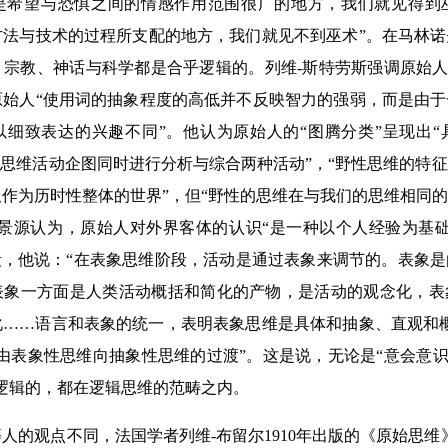
是希望与恐惧之间的情感作用范围很广的地方，我们就见得到
方法与技术的过程所支配的地方，我们就见不到巫术”。在马林
宗教、神话与科学都是合乎逻辑的。列维-斯特劳斯强调原始人类
原始人“使用词的抽象程度的高低并不反映智力的强弱，而是由
以细致表达的兴趣不同”。他认为原始人的“图腾分类”呈现出
“思维活动企图同时进行分析与综合两种活动”，“野性思维的特
作为历时性整体的世界”，但“野性的思维在与我们的思维相同
李景源认为，原始人对外界客体的认识“是一种以个人经验为基
段，他说：“在表象思维阶段，活动是通过表象来调节的。表象
表象一方面是人类活动概括和简化的产物，是活动的观念化，表
化……语言和表象的统一，表明表象思维是具体和抽象、直观和
由表象性思维向抽象性思维的过渡”。这是说，无论是“意会意识”
逻辑的，都在逻辑思维的范畴之内。
人的观点不同，法国学者列维-布留尔1910年出版的《原始思维