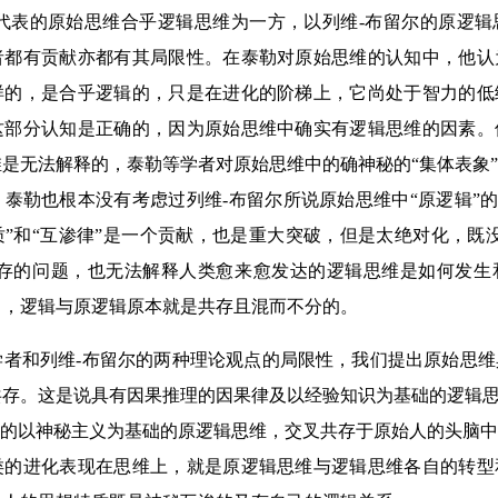
代表的原始思维合乎逻辑思维为一方，以列维-布留尔的原逻辑
者都有贡献亦都有其局限性。在泰勒对原始思维的认知中，他认
样的，是合乎逻辑的，只是在进化的阶梯上，它尚处于智力的低
这部分认知是正确的，因为原始思维中确实有逻辑思维的因素。
是无法解释的，泰勒等学者对原始思维中的确神秘的“集体表象
泰勒也根本没有考虑过列维-布留尔所说原始思维中“原逻辑”的
”和“互渗律”是一个贡献，也是重大突破，但是太绝对化，既
”共存的问题，也无法解释人类愈来愈发达的逻辑思维是如何发
中，逻辑与原逻辑原本就是共存且混而不分的。
学者和列维-布留尔的两种理论观点的局限性，我们提出原始思
存。这是说具有因果推理的因果律及以经验知识为基础的逻辑思
制的以神秘主义为基础的原逻辑思维，交叉共存于原始人的头脑
类的进化表现在思维上，就是原逻辑思维与逻辑思维各自的转型