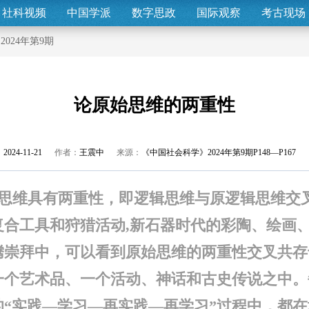
社科视频
中国学派
数字思政
国际观察
考古现场
>
2024年第9期
论原始思维的两重性
2024-11-21
作者：
王震中
来源：
《中国社会科学》2024年第9期P148—P167
思维具有两重性，即逻辑思维与原逻辑思维交
复合工具和狩猎活动,新石器时代的彩陶、绘画
腾崇拜中，可以看到原始思维的两重性交叉共存
一个艺术品、一个活动、神话和古史传说之中。
的“实践—学习—再实践—再学习”过程中，都