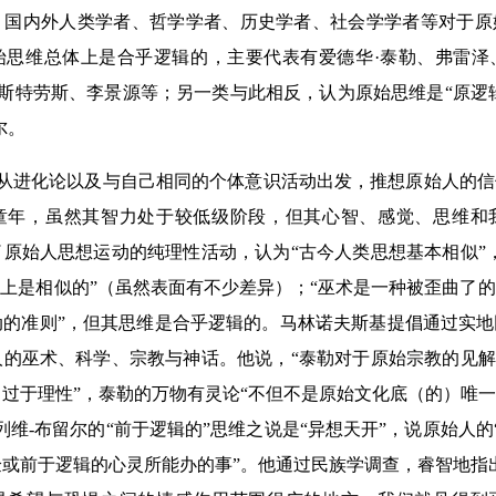
，国内外人类学者、哲学学者、历史学者、社会学学者等对于原
始思维总体上是合乎逻辑的，主要代表有爱德华·泰勒、弗雷泽
-斯特劳斯、李景源等；另一类与此相反，认为原始思维是“原逻辑
尔。
勒从进化论以及与自己相同的个体意识活动出发，推想原始人的
童年，虽然其智力处于较低级阶段，但其心智、感觉、思维和
原始人思想运动的纯理性活动，认为“古今人类思想基本相似”
本上是相似的”（虽然表面有不少差异）；“巫术是一种被歪曲了
动的准则”，但其思维是合乎逻辑的。马林诺夫斯基提倡通过实
的巫术、科学、宗教与神话。他说，“泰勒对于原始宗教的见解
过于理性”，泰勒的万物有灵论“不但不是原始文化底（的）唯
列维-布留尔的“前于逻辑的”思维之说是“异想天开”，说原始人的
或前于逻辑的心灵所能办的事”。他通过民族学调查，睿智地指