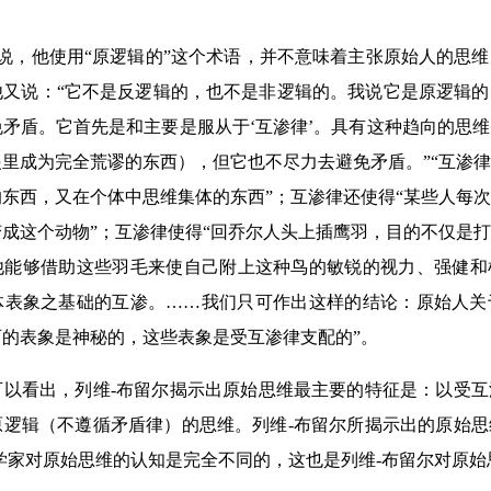
尔说，他使用“原逻辑的”这个术语，并不意味着主张原始人的思
他又说：“它不是反逻辑的，也不是非逻辑的。我说它是原逻辑
矛盾。它首先是和主要是服从于‘互渗律’。具有这种趋向的思
里成为完全荒谬的东西），但它也不尽力去避免矛盾。”“互渗
东西，又在个体中思维集体的东西”；互渗律还使得“某些人每
成这个动物”；互渗律使得“回乔尔人头上插鹰羽，目的不仅是
他能够借助这些羽毛来使自己附上这种鸟的敏锐的视力、强健和
体表象之基础的互渗。……我们只可作出这样的结论：原始人关
的表象是神秘的，这些表象是受互渗律支配的”。
可以看出，列维-布留尔揭示出原始思维最主要的特征是：以受
原逻辑（不遵循矛盾律）的思维。列维-布留尔所揭示出的原始
学家对原始思维的认知是完全不同的，这也是列维-布留尔对原