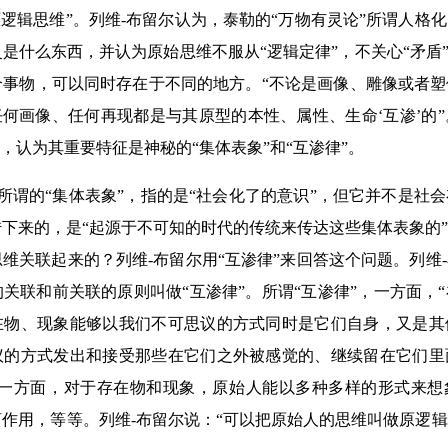
原逻辑思维”。列维-布留尔认为，泰勒的“万物有灵论”所谓人格
是什么东西，并认为原始思维不服从“逻辑定律”，不关心“矛盾”
个事物，可以同时存在于不同的地方。“不论是画像、雕像或者
任何画像、任何再现都是与其原型的本性、属性、生命‘互渗’的
”，认为其重要特征是神秘的“集体表象”和“互渗律”。
尔所谓的“集体表象”，指的是“社会化了的意识”，但它并不是社
下来的，是“起源于不可知的时代的传统来传达这些集体表象的
维关联起来的？列维-布留尔用“互渗律”来回答这个问题。列维
关联和前关联的原则叫做“互渗律”。所谓“互渗律”，一方面，
在物、现象能够以我们不可思议的方式同时是它们自身，又是其
议的方式发出和接受那些在它们之外被感觉的、继续留在它们里
另一方面，对于存在物和现象，原始人能以多种多样的形式来想
作用，等等。列维-布留尔说：“可以把原始人的思维叫做原逻