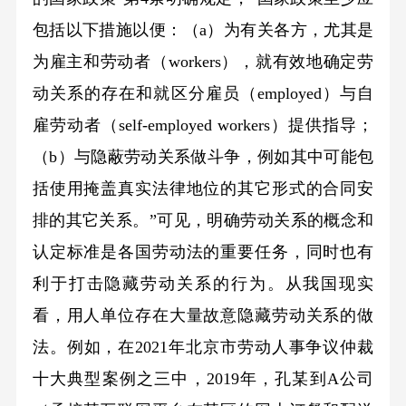
包括以下措施以便：（a）为有关各方，尤其是
为雇主和劳动者（workers），就有效地确定劳
动关系的存在和就区分雇员（employed）与自
雇劳动者（self-employed workers）提供指导；
（b）与隐蔽劳动关系做斗争，例如其中可能包
括使用掩盖真实法律地位的其它形式的合同安
排的其它关系。”可见，明确劳动关系的概念和
认定标准是各国劳动法的重要任务，同时也有
利于打击隐藏劳动关系的行为。从我国现实
看，用人单位存在大量故意隐藏劳动关系的做
法。例如，在2021年北京市劳动人事争议仲裁
十大典型案例之三中，2019年，孔某到A公司