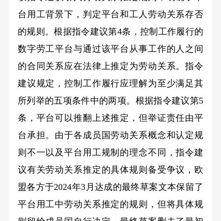
台用工背景下，判定平台和工人劳动关系存否
的规则。根据指令建议第4条，控制工作履行的
数字劳工平台与通过该平台从事工作的人之间
的合同关系应在法律上推定为劳动关系。指令
建议规定，控制工作履行应理解为至少满足其
所列举的五项条件中的两项。根据指令建议第5
条，平台可以推翻上述推定，但举证责任由平
台承担。由于各成员国劳动关系概念和认定规
则不一以及平台用工规制的理念不同，指令建
议有关劳动关系推定的具体规则备受争议，欧
盟各方于2024年3月达成的最终草案文本保留了
平台用工中劳动关系推定的规则，但将具体规