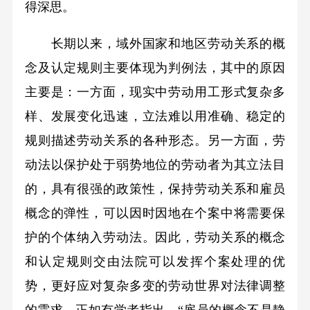
得深思。
长期以来，域外国家和地区劳动关系的概
念及认定规则主要体现为判例法，其中的原因
主要是：一方面，现实中劳动用工形式复杂多
样、发展变化迅速，立法难以用准确、稳定的
规则描述劳动关系的各种形态。另一方面，劳
动法以保护处于弱势地位的劳动者为其立法目
的，具有很强的政策性，保持劳动关系和雇员
概念的弹性，可以因时因地在个案中将需要保
护的个体纳入劳动法。因此，劳动关系的概念
和认定规则交由法院可以发挥个案处理的优
势，更好应对复杂多变的劳动世界对法律调整
的需求。正如有学者指出，“雇员的概念不是静