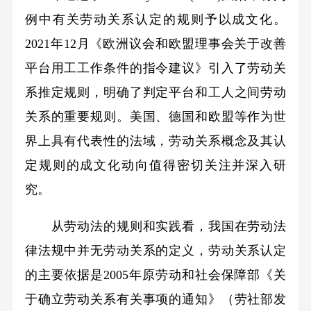
例中有关劳动关系认定的规则予以成文化。
2021年12月《欧洲议会和欧盟理事会关于改善
平台用工工作条件的指令建议》引入了劳动关
系推定规则，明确了判定平台和工人之间劳动
关系的重要规则。美国、德国和欧盟等作为世
界上具有代表性的法域，劳动关系概念及其认
定规则的成文化动向值得密切关注并深入研
究。
从劳动法的规则和实践看，我国在劳动法
律法规中并无劳动关系的定义，劳动关系认定
的主要依据是2005年原劳动和社会保障部《关
于确立劳动关系有关事项的通知》（劳社部发