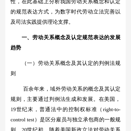
性，在此基础上分析我国劳动关系概念和认定
的规范表达方式，为数字时代劳动立法完善以
及司法实践提供理论支撑。
一、劳动关系概念及认定规范表达的发展
趋势
（一）劳动关系概念及其认定的判例法规
则
百余年来，域外劳动关系的概念及其认定
规则，主要通过判例法生成和发展。在美国，
19世纪末，普通法中的控制权标准（right-to-
control test）是区分雇员与独立承包商的一般规
则。20世纪初，随着美国新政立法对劳动关系