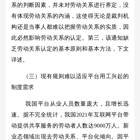
系的判断因素，并未对劳动关系进行界定，没
有体现劳动关系的内涵，这使得无论是裁判机
构还是当事人都难以把握劳动关系的实质，因
此必然影响劳动关系的认定。第三，该通知缺
乏劳动关系认定的基本原则和基本方法，下文
详述。
（三）现有规则难以适应平台用工兴起的
制度需求
我国平台从业人员数量庞大，且增长迅
速。据不完全统计，我国2021年互联网平台带
动提供共享服务的劳动者人数达9000万人。新
业态领域出现去劳动关系、平台化倾向。因平