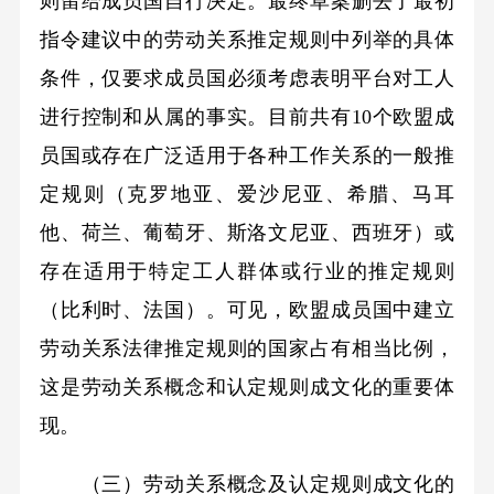
则留给成员国自行决定。最终草案删去了最初
指令建议中的劳动关系推定规则中列举的具体
条件，仅要求成员国必须考虑表明平台对工人
进行控制和从属的事实。目前共有10个欧盟成
员国或存在广泛适用于各种工作关系的一般推
定规则（克罗地亚、爱沙尼亚、希腊、马耳
他、荷兰、葡萄牙、斯洛文尼亚、西班牙）或
存在适用于特定工人群体或行业的推定规则
（比利时、法国）。可见，欧盟成员国中建立
劳动关系法律推定规则的国家占有相当比例，
这是劳动关系概念和认定规则成文化的重要体
现。
（三）劳动关系概念及认定规则成文化的