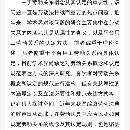
由于劳动关系概念及其认定的重要性，该
问题一直是劳动法持续而重要的热点问题，近
年来，学术界对该问题的研究主要集中在劳动
关系的内涵尤其是从属性的含义，以及平台用
工劳动关系的认定方法。前者偏重于理论阐
述，后者偏重于平台用工劳动关系的具体认
定，目前学术界尚缺乏对劳动关系概念和认定
规范表达方式的深入研究。有学者对劳动关系
概念和认定的规范进行建构，但有关从属性的
内涵界定以及立法必要性和规范表达方式等，
仍有很大探讨空间。近年来我国编纂劳动法典
的呼声日益高涨，在劳动法典中应否以及如何
规定劳动关系的概念及其认定规则，也是编纂