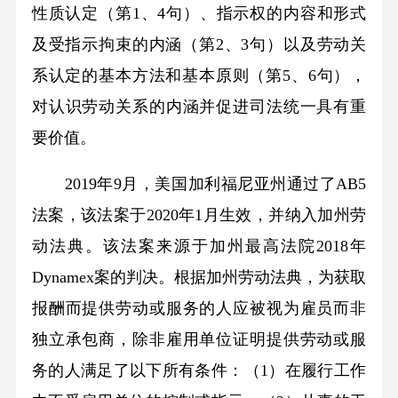
性质认定（第1、4句）、指示权的内容和形式
及受指示拘束的内涵（第2、3句）以及劳动关
系认定的基本方法和基本原则（第5、6句），
对认识劳动关系的内涵并促进司法统一具有重
要价值。
2019年9月，美国加利福尼亚州通过了AB5
法案，该法案于2020年1月生效，并纳入加州劳
动法典。该法案来源于加州最高法院2018年
Dynamex案的判决。根据加州劳动法典，为获取
报酬而提供劳动或服务的人应被视为雇员而非
独立承包商，除非雇用单位证明提供劳动或服
务的人满足了以下所有条件：（1）在履行工作