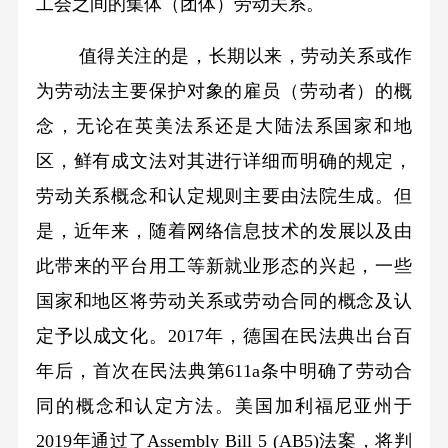
工会之间的集体（团体）劳动关系。
值得关注的是，长期以来，劳动关系或作
为劳动法主要保护对象的雇员（劳动者）的概
念，无论在英美法系还是大陆法系国家和地
区，鲜有成文法对其进行详细而明确的规定，
劳动关系概念和认定规则主要由法院生成。但
是，近年来，随着网络信息技术的发展以及由
此带来的平台用工等新就业形态的兴起，一些
国家和地区将劳动关系或劳动合同的概念及认
定予以成文化。2017年，德国在民法典出台百
年后，首次在民法典第611a条中明确了劳动合
同的概念和认定方法。美国加利福尼亚州于
2019年通过了Assembly Bill 5 (AB5)法案，将判