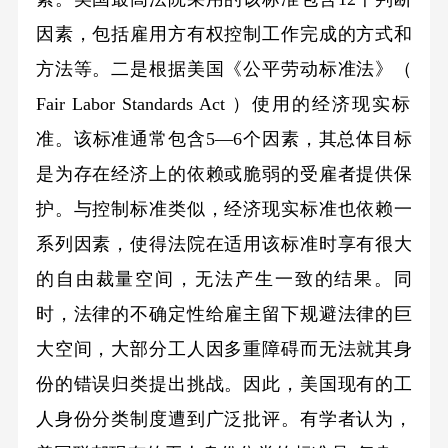
因素，包括雇用方有权控制工作完成的方式和
方法等。二是根据美国《公平劳动标准法》（
Fair Labor Standards Act
）使用的经济现实标
准。该标准通常包含5—6个因素，其总体目标
是为存在经济上的依赖或脆弱的受雇者提供保
护。与控制标准类似，经济现实标准也依赖一
系列因素，使得法院在适用该标准时享有很大
的自由裁量空间，无法产生一致的结果。同
时，法律的不确定性给雇主留下规避法律的巨
大空间，大部分工人因多重障碍而无法就其身
份的错误归类提出挑战。因此，美国现有的工
人身份分类制度遭到广泛批评。有学者认为，