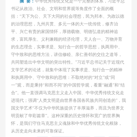
摘 要：
中华优秀传统文化是一个完整的体系，习近平总
书记从政治、社会、文明和世界观等角度作了全面的概
括：“天下为公、天下大同的社会理想，民为邦本、为政以德
的治理思想，九州共贯、多元一体的大一统传统，修齐治
平、兴亡有责的家国情怀，厚德载物、明德弘道的精神追
求，富民厚生、义利兼顾的经济伦理，天人合一、万物并育
的生态理念，实事求是、知行合一的哲学思想，执两用中、
守中致和的思维方法，讲信修睦、亲仁善邻的交往之道等，
共同塑造出中华文明的突出特性。”习近平总书记关于近现代
文学艺术的论述，就集中体现了实事求是、知行合一的精神
和执两用中、守中致和的思维：不取绝对的“对立”或“同
一”观，而是秉持“和而不同”的中国哲学观，看重“融通”和“结
合”。他一直强调马克思主义走入中国、中华优秀传统文化走
进现代；强调“人类文明是由世界各国各民族共同创造的”，我
国文学艺术“不仅为中华民族提供了丰厚滋养，而且为世界文
明贡献了华彩篇章”。这种深重的历史情怀和宽广的世界胸
怀，是我们守住马克思主义魂脉和中华优秀传统文化根脉，
从历史走向未来的可靠保证。