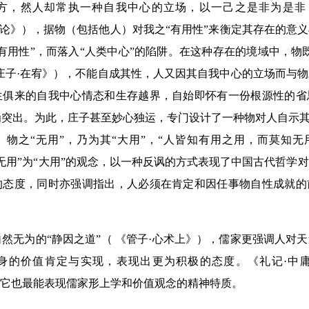
方，然人却常执一种自我中心的立场，以一己之是非为是非
物论》），据物（包括他人）对我之“有用性”来衡定其存在的意
有用性”，而落入“人类中心”的陷阱。在这种存在的境域中，物
《庄子·在宥》），不能自成其性，人又因其自我中心的立场而与
生俱来的自我中心情态和生存越界，自始即怀有一份根源性的省
突出。为此，庄子甚至妙心独运，专门设计了一种物对人自示其
物之“无用”，乃为其“大用”，“人皆知有用之用，而莫知无
无用”为“大用”的观念，以一种反讽的方式表现了中国古代哲学
的态度，同时亦强调指出，人必须在肯定和因任事物自性成就的
。
然无为的“静因之道”（ 《管子·心术上》），儒家更强调人对
身的价值肯定与实现，表现出更为积极的态度。《礼记·中
，它也最能表现儒家形上学和价值观念的精神特质。