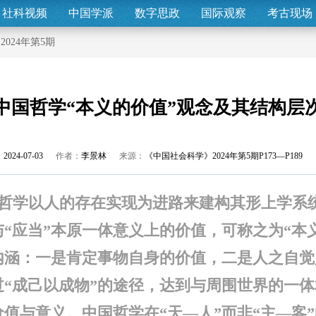
社科视频
中国学派
数字思政
国际观察
考古现场
>
2024年第5期
中国哲学“本义的价值”观念及其结构层
2024-07-03
作者：
李景林
来源：
《中国社会科学》2024年第5期P173—P189
哲学以人的存在实现为进路来建构其形上学系
与“应当”本原一体意义上的价值，可称之为“本
内涵：一是肯定事物自身的价值，二是人之自觉
过“成己以成物”的途径，达到与周围世界的一
值与意义。中国哲学在“天—人”而非“主—客