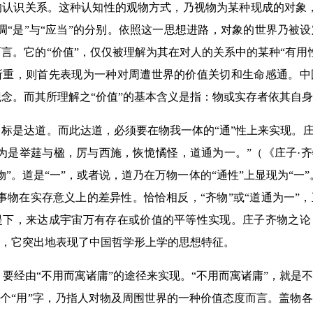
的认识关系。这种认知性的观物方式，乃视物为某种现成的对象
调“是”与“应当”的分别。依照这一思想进路，对象的世界乃被
言。它的“价值”，仅仅被理解为其在对人的关系中的某种“有用
所重，则首先表现为一种对周遭世界的价值关切和生命感通。中
念。而其所理解之“价值”的基本含义是指：物或实存者依其自
标是达道。而此达道，必须要在物我一体的“通”性上来实现。庄
为是举莛与楹，厉与西施，恢恑憰怪，道通为一。”（《庄子·齐
物”。道是“一”，或者说，道乃在万物一体的“通性”上显现为“一”
事物在实存意义上的差异性。恰恰相反，“齐物”或“道通为一”
提下，来达成宇宙万有存在或价值的平等性实现。庄子齐物之论
”，它突出地表现了中国哲学形上学的思想特征。
，要经由“不用而寓诸庸”的途径来实现。“不用而寓诸庸”，就是
这个“用”字，乃指人对物及周围世界的一种价值态度而言。盖物