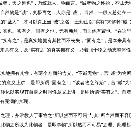
诚者，天之道也”，乃统就人、物而言。“诚者物之终始，不诚无
。自然物是“诚”，究极言之，人亦是“诚”。当然，一般人总处在一
的“圣人”，才可以真正当“诚”之名。王船山以“实有”来解释“诚
，实也。实有之、固有之也，无有弗然，而非他有耀也。”在这里
“实有之”，是真实地拥有其性而不丧失；“固有之”，是本来具有
本来具有义，及“实有之”的真实拥有义，乃着眼于物之动态整体
实地拥有其性，有两个方面的含义。“不诚无物”，言“诚”为物所
的意义上讲，是即所谓“固有之”；“诚者物之终始”，言“诚”
转化以实现其自身之时间性意义上讲，是即所谓“实有之”。前者
能有完满的实现。
之理，亦常教人于事物之“所以然而不可易”与其“所当然而不容
此物之所以为此物者，是即事物“所以然而不可易”之理。此理