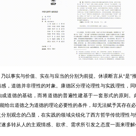
乃以事实与价值、实在与应当的分别为前提。休谟断言从“是”推不
情感，道德并非理性的对象。康德区分理论理性与实践理性，同
能构成道德的基础，而将道德的普遍性建基于一套形式的原则。
只能给出道德之为道德的理论必要性的条件，却无法赋予其存在
之分别观念的凸显，在实践的领域尖锐化了西方哲学传统理性与
家遂多转从人的主观情感、欲求、需求所引发之态度一面来理解