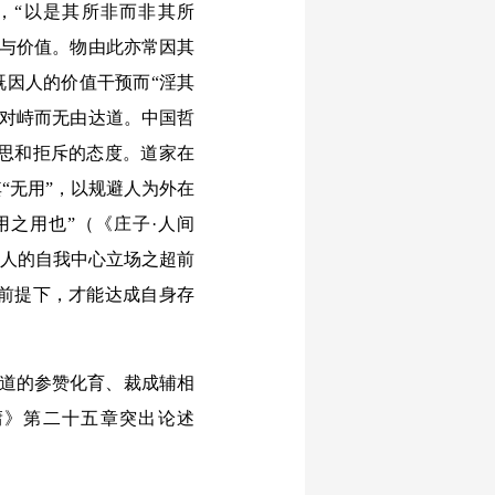
，“以是其所非而非其所
义与价值。物由此亦常因其
既因人的价值干预而“淫其
物对峙而无由达道。中国哲
思和拒斥的态度。道家在
“无用”，以规避人为外在
用之用也”（《庄子·人间
对人的自我中心立场之超前
前提下，才能达成自身存
天道的参赞化育、裁成辅相
庸》第二十五章突出论述