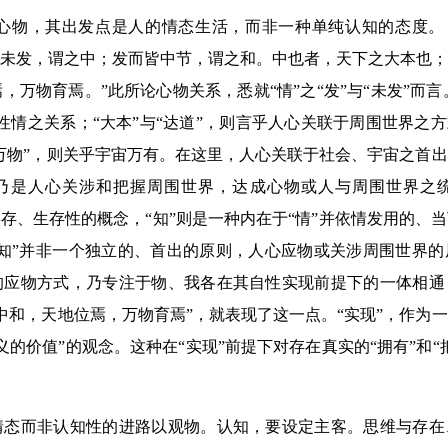
心物，其出发点是人的情态生活，而非一种单纯认知的态度。《
之未发，谓之中；发而皆中节，谓之和。中也者，天下之大本也
，万物育焉。”此所论心物关系，悉就“情”之“发”与“未发”而言。
性情之关系；“大本”与“达道”，则言乎人心关联于周围世界之方
“万物”，则关乎宇宙万有。在这里，人心关联于社会、宇宙之首
乃是人心关涉和把握周围世界，达成心物或人与周围世界之
实存、生存性的概念，“知”则是一种内在于“情”并依情发用的、
“知”并非一个独立的、首出的原则，人心应物或关涉周围世界
的应物方式，乃专注于物、我各在其自性实现前提下的一体相通
中和，天地位焉，万物育焉”，就表现了这一点。“实现”，作为
义的价值”的观念。这种在“实现”前提下对存在真实的“拥有”和“
情态而非认知性的进路以观物。认知，要设定主客。思维与存在