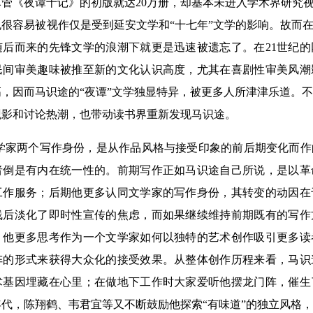
管《夜谭十记》的初版就达20万册，却基本未进入学术界研究视
很容易被视作仅是受到延安文学和“十七年”文学的影响。故而在8
随后而来的先锋文学的浪潮下就更是迅速被遗忘了。在21世纪
民间审美趣味被推至新的文化认识高度，尤其在喜剧性审美风潮
，因而马识途的“夜谭”文学独显特异，被更多人所津津乐道。
观影和讨论热潮，也带动读书界重新发现马识途。
学家两个写作身份，是从作品风格与接受印象的前后期变化而作
者倒是有内在统一性的。前期写作正如马识途自己所说，是以革
工作服务；后期他更多认同文学家的写作身份，其转变的动因在
线后淡化了即时性宣传的焦虑，而如果继续维持前期既有的写作
，他更多思考作为一个文学家如何以独特的艺术创作吸引更多读
阵的形式来获得大众化的接受效果。从整体创作历程来看，马识
术基因埋藏在心里；在做地下工作时大家爱听他摆龙门阵，催生
60年代，陈翔鹤、韦君宜等又不断鼓励他探索“有味道”的独立风格