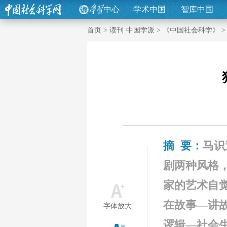
中心
学术中国
智库中国
首页
>
读刊·中国学派
>
《中国社会科学》
摘 要：
马识
剧两种风格
家的艺术自觉
在故事—讲
字体放大
逻辑—社会