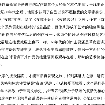
途以革命家身份进行的写作是其个人经历的本色出演，呈现出正
世纪80年代之后，他更多认同了自己以前不愿接受的文学家身份
为“夜谭”文学。除了《夜谭十记》《夜谭续记》之外，还有《
这个系列贡献出独特的谐剧品质，促使其形成了艺术的独创风格
代的创作与80年代以后的创作分开，这两个阶段从创作风格到
代语境在接受效应上也不一样。60年代的创作主要还是革命宣
坚守与讴歌英雄主义、表达社会主流思想情感，但另一方面他的
而在当时语境下其作品的接受隔阂客观存在着，那时的艺术价值
步。
文学的接受隔阂，才能重启再发现之旅，找到其魅力之源，进而
风格和标志性贡献是“夜谭”系列，但从接受语境看，这个系列是2
的学术界致力于重写文学史，以“五四”知识分子话语的复活为核心武
途创作的正宗革命话语身份使研究者很容易将其《清江壮歌》一