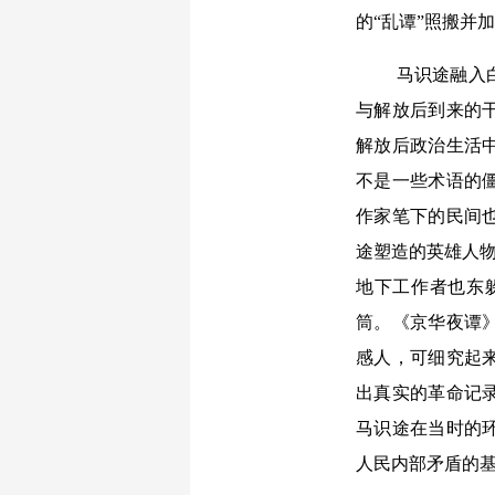
的“乱谭”照搬并
马识途融入
与解放后到来的
解放后政治生活
不是一些术语的
作家笔下的民间
途塑造的英雄人物
地下工作者也东
筒。《京华夜谭
感人，可细究起
出真实的革命记
马识途在当时的
人民内部矛盾的