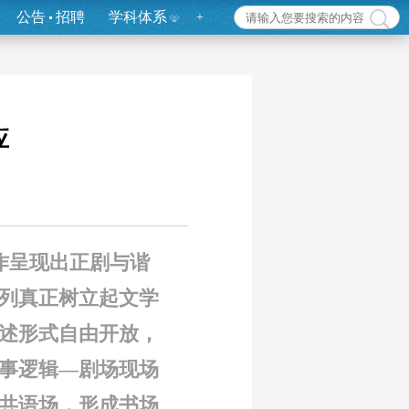
公告
招聘
学科体系
+
应
作呈现出正剧与谐
系列真正树立起文学
讲述形式自由开放，
事逻辑—剧场现场
共语场，形成书场