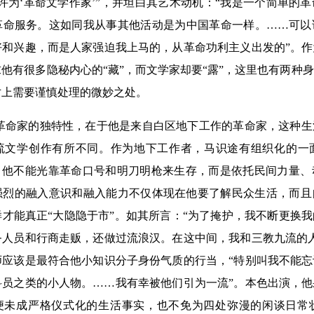
许为‘革命文学作家’”，并坦白其艺术动机：“我是一个简单的
革命服务。这如同我从事其他活动是为中国革命一样。……可以
好和兴趣，而是人家强迫我上马的，从革命功利主义出发的”。
他有很多隐秘内心的“藏”，而文学家却要“露”，这里也有两种
寸上需要谨慎处理的微妙之处。
革命家的独特性，在于他是来自白区地下工作的革命家，这种生
流文学创作有所不同。作为地下工作者，马识途有组织化的一
面。他不能光靠革命口号和明刀明枪来生存，而是依托民间力量
强烈的融入意识和融入能力不仅体现在他要了解民众生活，而且
才能真正“大隐隐于市”。如其所言：“为了掩护，我不断更换
务人员和行商走贩，还做过流浪汉。在这中间，我和三教九流的
师应该是最符合他小知识分子身份气质的行当，“特别叫我不能
科员之类的小人物。……我有幸被他们引为一流”。本色出演，
即便未成严格仪式化的生活事实，也不免为四处弥漫的闲谈日常