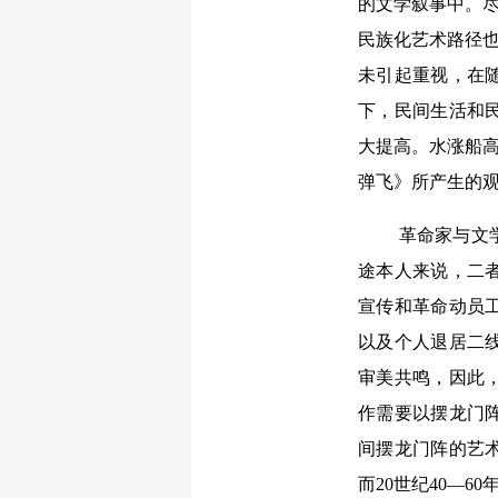
的文学叙事中。尽
民族化艺术路径也
未引起重视，在
下，民间生活和
大提高。水涨船高
弹飞》所产生的
革命家与文
途本人来说，二
宣传和革命动员
以及个人退居二
审美共鸣，因此
作需要以摆龙门
间摆龙门阵的艺
而20世纪40—