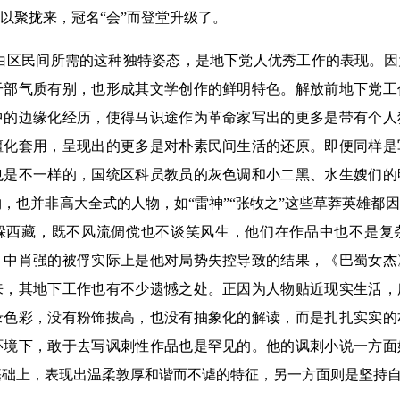
加以聚拢来，冠名“会”而登堂升级了。
白区民间所需的这种独特姿态，是地下党人优秀工作的表现。因
干部气质有别，也形成其文学创作的鲜明特色。解放前地下党工
中的边缘化经历，使得马识途作为革命家写出的更多是带有个人
僵化套用，呈现出的更多是对朴素民间生活的还原。即便同样是
也是不一样的，国统区科员教员的灰色调和小二黑、水生嫂们的
，也并非高大全式的人物，如“雷神”“张牧之”这些草莽英雄都
躲西藏，既不风流倜傥也不谈笑风生，他们在作品中也不是复
》中肖强的被俘实际上是他对局势失控导致的结果，《巴蜀女杰
来，其地下工作也有不少遗憾之处。正因为人物贴近现实生活，
录色彩，没有粉饰拔高，也没有抽象化的解读，而是扎扎实实的
环境下，敢于去写讽刺性作品也是罕见的。他的讽刺小说一方面
基础上，表现出温柔敦厚和谐而不谑的特征，另一方面则是坚持