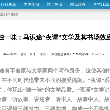
社科视频
中国学派
数字思政
国际观察
考古现场
>
2024年第5期
独一味：马识途“夜谭”文学及其书场效
2024-06-28
作者：
白浩
来源：
《中国社会科学》2024年第5期P141—P155
途有革命家与文学家两个写作身份，这使其创
，在不同时代也带来不同的接受隔阂。“夜谭”
，体现出“独一味”的文学品质。“夜谭”文学
故事—听故事、讲述者—听书人—故事中人、故
生活逻辑三线发力、三线共振，构成一个召唤性