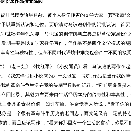
作身份及作品接受隔阂
被时代接受语境遮蔽、被个人身份掩盖的文学大家，其“夜谭”
应予以重新认识和定位。要廓清对马识途创作的混乱认识，首要
20世纪80年代为界，马识途的创作前期主要是以革命家身份
；后期主要是以文学家身份写作，但作品不是西化文学模式的翻
的丰富性与独特性，但在不同时代语境中难免也会产生不同的接
歌》《老三姐》《找红军》《小交通员》看，马识途的写作在起
录。《我怎样写起小说来的》一文谈道：“我写作品是当作我的
我的革命斗争生活在我的头脑里反映的记录。”它们更多像是未经
革命回忆录。其魅力主要来自生活经历本身的传奇性和丰富性，
就主要具备素材价值。如邵荃麟、侯金镜等人所说，“看了你的
见你是一个很有革命斗争历史的老同志，而文笔又有一定的特点
作的，而且应该写作”，“看来你那里有一个生活的富矿，你是不