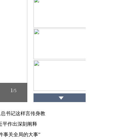
1
/
5
，总书记这样言传身教
近平作出深刻阐释
件事关全局的大事”