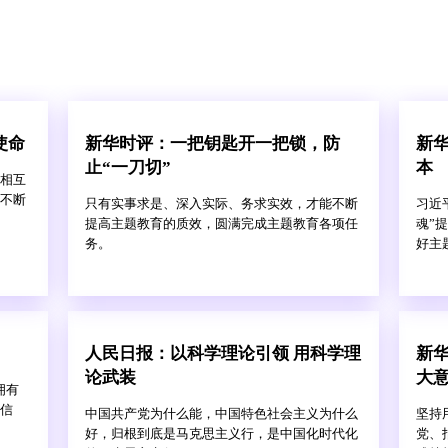
使命
新华时评：一把钥匙开一把锁，防
新
止“一刀切”
本
相互
不断
只有实事求是、深入实际、务求实效，才能不断
习近
提高主题教育的质效，圆满完成主题教育各项任
魂”
务。
好主
人民日报：以科学理论引领 用科学理
新
论武装
大
拥有
信
中国共产党为什么能，中国特色社会主义为什么
坚持
好，归根到底是马克思主义行，是中国化时代化
党、