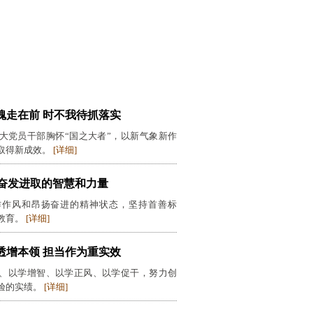
魂走在前 时不我待抓落实
大党员干部胸怀“国之大者”，以新气象新作
取得新成效。
[详细]
奋发进取的智慧和力量
作作风和昂扬奋进的精神状态，坚持首善标
教育。
[详细]
透增本领 担当作为重实效
、以学增智、以学正风、以学促干，努力创
验的实绩。
[详细]