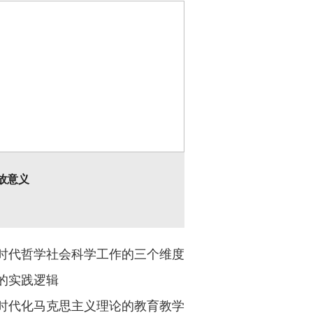
放意义
个必须坚持”，再到“‘第二个结合’是又一次的
要论...
时代哲学社会科学工作的三个维度
的实践逻辑
时代化马克思主义理论的教育教学