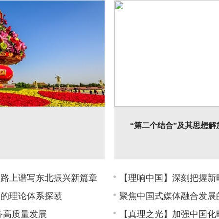
“第二个结合”及其思想解
族复兴的强大思想力量。
从“一个结合”到“两个结合”和“六
思想解放”等，习近平总书记的系列重
道路上谱写东北振兴新篇章
【理响中国】深刻把握新
想的理论体系探赜
聚焦中国式媒体融合发展
国特色社会主义思想主题教育全面启动
务高质量发展
【真理之光】加强中国化