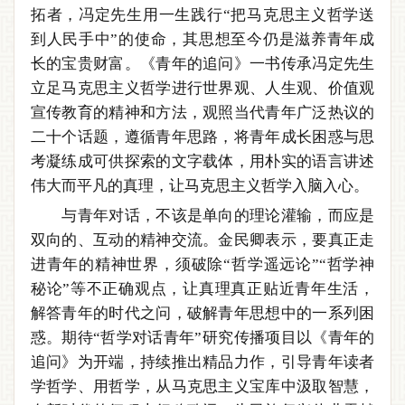
拓者，冯定先生用一生践行“把马克思主义哲学送
到人民手中”的使命，其思想至今仍是滋养青年成
长的宝贵财富。《青年的追问》一书传承冯定先生
立足马克思主义哲学进行世界观、人生观、价值观
宣传教育的精神和方法，观照当代青年广泛热议的
二十个话题，遵循青年思路，将青年成长困惑与思
考凝练成可供探索的文字载体，用朴实的语言讲述
伟大而平凡的真理，让马克思主义哲学入脑入心。
与青年对话，不该是单向的理论灌输，而应是
双向的、互动的精神交流。金民卿表示，要真正走
进青年的精神世界，须破除“哲学遥远论”“哲学神
秘论”等不正确观点，让真理真正贴近青年生活，
解答青年的时代之问，破解青年思想中的一系列困
惑。期待“哲学对话青年”研究传播项目以《青年的
追问》为开端，持续推出精品力作，引导青年读者
学哲学、用哲学，从马克思主义宝库中汲取智慧，