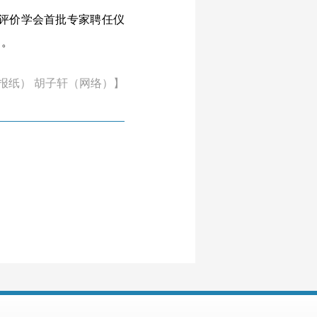
评价学会首批专家聘任仪
》。
报纸） 胡子轩（网络）】